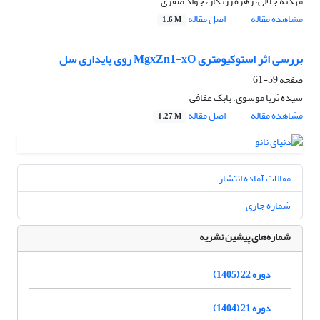
مهدیه جلالی، زهره زرنگار، جواد صفری
مشاهده مقاله
اصل مقاله
1.6 M
بررسی اثر استوکیومتری ‏MgxZn1-xO‏ روی پایداری سل ‏
صفحه
59-61
سیده ثریا موسوی، بابک عفافی
مشاهده مقاله
اصل مقاله
1.27 M
مقالات آماده انتشار
شماره جاری
شماره‌های پیشین نشریه
دوره 22 (1405)
دوره 21 (1404)