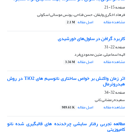
صفحه
15-21
فرهاد اخگری وایقان، حسن فتاحی، یونس موسائی اسکوئی
مشاهده مقاله
اصل مقاله
2.1 M
کاربرد گرافن در سلول‌های خورشیدی
صفحه
22-31
الهه اسماعیلی، متین محمودی‌فرد
مشاهده مقاله
اصل مقاله
3.56 M
اثر زمان واکنش بر خواص ساختاری نانوسیم های TiO2 در روش
هیدروترمال
صفحه
32-34
سعیده رمضانی ثانی
مشاهده مقاله
اصل مقاله
989.61 K
مطالعه تجربی رفتار سایشی چرخدنده های قالبگیری شده نانو
کامپوزیتی‎ ‎