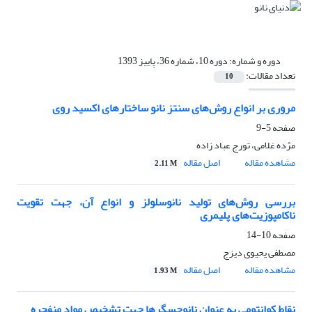
دوره و شماره:
دوره 10، شماره 36، پاییز 1393
تعداد مقالات:
10
مروری بر انواع روش‌های سنتز نانو ساختارهای اکسید روی
صفحه
5-9
مژده غلامی، تورج عباد زاده
مشاهده مقاله
اصل مقاله
2.11 M
بررسی روش‌های تولید نانوسلولز و انواع آن، جهت تقویت
ناکامپوزیت‌های پلیمری
صفحه
10-14
مصطفی یحیوی دیزج
مشاهده مقاله
اصل مقاله
1.93 M
نقاط کوانتومی به عنوان نانوحسگرها جهت تشخیص مواد منفجره