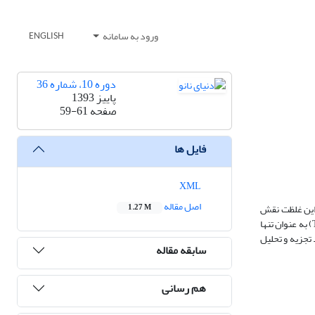
ورود به سامانه
ENGLISH
دوره 10، شماره 36
پاییز 1393
صفحه
59-61
فایل ها
XML
اصل مقاله
برای‎ ‎مدت طولانی همچنان پایدار است. این غلظت نقش
1.27 M
بسیار اساسی در تهیه لایه‌های نازک یکنواخت ایفا می‌کند. برای ‏دست یابی به این مهم از پیش ماده‌ی استات روی دوآبه، استات منیزیم چهارآبه و تری اتانول آمین (TEA) به عنوان تنها
تجزیه و تحلیل
سابقه مقاله
هم رسانی