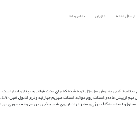
ارسال مقاله
داوران
تماس با ما
در این مقاله سل ترکیبی غلیظ اکسیدروی و منیزیم با غلظت‌ 1 مولار و درصدهای مختلف ترکیبی به روش سل-ژل تهیه شده ‏که 
 محلول با محاسبه گاف انرژی و سایز ذرات از روی طیف ‏جذبی و بررسی طیف عبوری مورد 