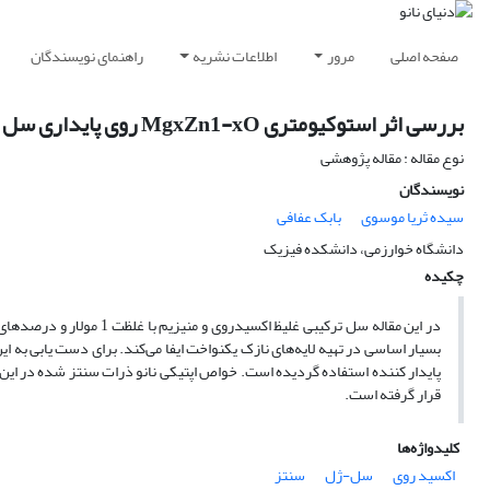
صفحه اصلی
مرور
اطلاعات نشریه
راهنمای نویسندگان
بررسی اثر استوکیومتری ‏MgxZn1-xO‏ روی پایداری سل ‏
نوع مقاله : مقاله پژوهشی
نویسندگان
سیده ثریا موسوی
بابک عفافی
دانشگاه خوارزمی، دانشکده فیزیک
چکیده
پایدار ‏کننده استفاده گردیده است. خواص اپتیکی نانو ذرات سنتز شده در این
قرار گرفته است. ‏
کلیدواژه‌ها
اکسید روی
سل-ژل
سنتز