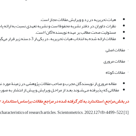
هیات تحریریه در رد و ویرایش مقالات مجاز است.
نظرات داوران در دفتر نشریه محفوظ است و نشریه تعهدی نسبت به ارائه پاسخ 
مسئولیت صحت مطالب بر عهده نویسنده(گان) است.
مقالات ارائه شده به انتخاب هیات تحریریه، در یکی از 3 دسته زیر قرار می‌گیرند:
· مقالات اصلی
· مقالات مروری
· مقالات کوتاه
مقاله مروری از نویسندگان مجرب و صاحب مقالات پژوهشی در زمینة مورد نظ
مقالاتی که پذیرفته مـی‌شـوند بعـد از مراحـل ویرایش و پیش از انتشار به ص
در بخش مراجع، استاندارد به کار گرفته شده در مراجع مقالات براساس استاندارد Vancouver است. ذکر شناسه DOI در مراجع الزامی است.
[1] Vakkari P, Chang YW, Järvelin K. Largest contribution to LIS by external disciplines as measured by the characteristics of research articles. Scientometrics. 2022;127(8):4499-522.