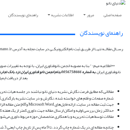
صفحه اصلی
مرور
اطلاعات نشریه
راهنمای نویسندگان
راهنمای نویسندگان
رســال مقالــه تنهــا از طریــق ثبت نام الکترونیکــی در سایت مجله به آدرس www.donyayenano.ir و بارگذاری مقاله در پروفایل نویسنده ممکن است.
نانوفناوری ایران
به
شماره
0056758666 بنام
انجمن نانو فناوری ایران
نزد بانک تجارت،
بعد از دریافت ایم
مقالاتی که مطابق فرمت نگارش نشریه دنیای نانو نباشند در جلسه هیات تحریریه
شماره صفحات و قلم های خواسته شده، نگارش و در سایت نشریه بارگذاری گ
جهت ثبت مقاله در سایت، ارائه فایل‌های Microsoft Word وpdf متن مقاله الزامی است.(حجم هر فایل کمتر از 3Mb باشد)
حداکثر زمان بررسی اولیه و امکان ارسال مقاله جهت داوری کمتر از یک هفته ک
مقالات توسط هیات تحریریه و با همکاری متخصصان حوزه مربوط داوری می‌ش
چنانچه مقاله ای در یک شماره چاپ گردد، تا 9 ماه پس از تاریخ چاپ (یعنی 3 شماره بعدی) کلیه نویسندگان آن مقاله، امکان ارسال مقاله‌ای جدید برای نشریه را نخواهند داشت.