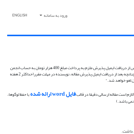
ورود به سامانه
ENGLISH
**اطلاعیه مهم: " بنا به مصوبه انجمن نانوفناوری ایران، با توجه به تغییرات صورت گرفته در نشریه دنیای نانو و دریافت نمایه ISC، از پاییز سال 1399، نویسنده مقاله پس از دریافت ایمیل پذیرش ملزم به پرداخت مبلغ 400 هزار تومان به حساب انجمن
می باشد تا مقاله به صورت آنلاین چاپ و نمایه ISC گردد. چنانچه بعد از دریافت ایمیل پذیرش مقاله، نویسنده در مهلت مقرر(حداکثر 2 هفته
ن لغو خواهد شد."
فایل word ارائه شده
لازم است مقاله ارسالی دقیقا در قالب
با حفظ لوگوها،
نمی باشد.)