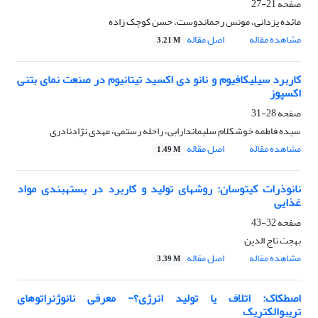
صفحه
21-27
مائده یزدانی، مونس رحماندوست، حسن کوچک زاده
مشاهده مقاله
اصل مقاله
3.21 M
کاربرد سیلیکافیوم و نانو دی اکسید تیتانیوم در صنعت نمای بتنی
اکسپوز
صفحه
28-31
سیده فاطمه خوشکلام سلیماندارابی، راحله رستمی، مهدی نژادنادری
مشاهده مقاله
اصل مقاله
1.49 M
نانوذرات کیتوسان: روشهای تولید و کاربرد در بستهبندی مواد
غذایی
صفحه
32-43
بهجت تاج الدین
مشاهده مقاله
اصل مقاله
3.39 M
اصطکاک: اتلاف یا تولید انرژی؟- معرفی نانوژنراتوهای
تریبوالکتریک