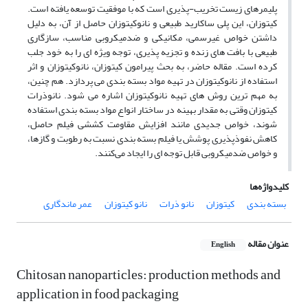
پلیمرهای زیست تخریب-پذیری است که با موفقیت توسعه یافته است.
کیتوزان، این پلی ساکارید طبیعی و نانوکیتوزان حاصل از آن، به دلیل
داشتن خواص غیرسمی، مکانیکی و ضدمیکروبی مناسب، سازگاری
طبیعی با بافت های زنده و تجزیه پذیری، توجه ویژه ای را به خود جلب
کرده است. مقاله حاضر، به بحث پیرامون کیتوزان، نانوکیتوزان و اثر
استفاده از نانوکیتوزان در تهیه مواد بسته بندی می پردازد. هم چنین،
به مهم ترین روش های تهیه نانوکیتوزان اشاره می شود. نانوذرات
کیتوزان وقتی به مقدار بهینه در ساختار انواع مواد بسته بندی استفاده
شوند، خواص جدیدی مانند افزایش مقاومت کششی فیلم حاصل،
کاهش نفوذپذیری پوشش یا فیلم بسته بندی نسبت به رطوبت و گازها،
و خواص ضدمیکروبی قابل توجه ای را ایجاد می‌کنند.
کلیدواژه‌ها
بسته بندی
کیتوزان
نانو ذرات
نانو کیتوزان
عمر ماندگاری
عنوان مقاله
English
Chitosan nanoparticles: production methods and
application in food packaging