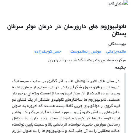
نانولیپوزوم های دارورسان در درمان موثر سرطان
پستان
نویسندگان
مائده یزدانی
مونس رحماندوست
حسن کوچک زاده
مرکز تحقیقات پروتئین دانشگاه شهید بهشتی تهران
چکیده
در سال های اخیر نانوحامل ها، با اثر گذاری بر سمیت سیستمیک
داروهای سرطان، تحول شگرفی را در درمان بسیاری از بیماری ها به
وجود آورده اند که از آن میان لیپوزوم ها از اهمیت ویژه ای برخوردار
هستند. نانولیپوزوم ها ساختارهای کلوئیدی متشکل از یک غشای دو
لایه کروی از مولکولهای چربی کاملا بسته هستند که امروزه به عنوان
حامل های رسانش دارو، ژن و ... مورد استفاده قرار می گیرند. توانایی
این نانوساختارها در کپسوله نمودن مقدار زیاد دارو، به حداقل
رساندن عوارض جانبی ناخواسته، اثربخشی بالا و سمیت پایین توانسته
علاقه محققین را به آن جلب کند و نانولیپوزوم ها را به عنوان ابزاری