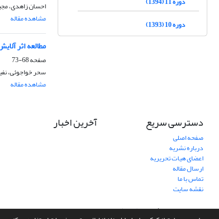
دوره 11 (1394)
احسان زاهدی، مجی
مشاهده مقاله
دوره 10 (1393)
مطالعه اثر آلایش Zn بر خواص فیزیکی نانوساختارهای اکسید قلع و تاثیر آن بر عملکرد سلول خورشیدی رن
صفحه
68-73
سحر خواجوئی، نفی
مشاهده مقاله
دسترسی سریع
آخرین اخبار
صفحه اصلی
درباره نشریه
اعضای هیات تحریریه
ارسال مقاله
تماس با ما
نقشه سایت
سامانه مدیریت نشریات علمی.
طراحی و پیاده سازی از
سیناوب