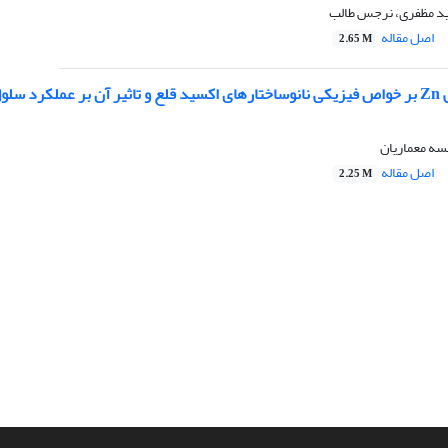
د مظفری، نرجس طالب
اصل مقاله
2.65 M
گدانه ای
سه معماریان
اصل مقاله
2.25 M