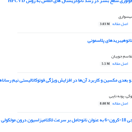
فولوژی سطح بستر در رشد نانوکریستال های الماس به روش HFCVD
شهسواری
اصل مقاله
3.03 M
نانوهیبریدهای پلاسمونی
القاسم جویبان
اصل مقاله
5.5 M
و بعدی مکسین و کاربرد آن‌ها در افزایش ویژگی فوتوکاتالیستی نیم رساناه
کی، پونه نایبی
اصل مقاله
8.08 M
ی داروی گاباپنتین