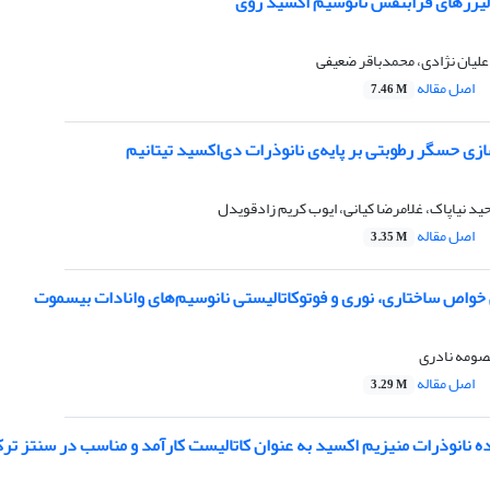
لیزرهای فرابنفش نانوسیم اکسید روی
 علیان نژادی، محمدباقر ضعیفی
اصل مقاله
7.46 M
زی حسگر رطوبتی بر پایه‌ی نانوذرات دی‌اکسید تیتانیم
حید نیاپاک، غلامرضا کیانی، ایوب کریم زادقویدل
اصل مقاله
3.35 M
واص ساختاری، نوری و فوتوکاتالیستی نانوسیم‌های‌ وانادات بیسموت
صومه نادری
اصل مقاله
3.29 M
ده نانوذرات منیزیم اکسید به عنوان کاتالیست کارآمد و مناسب در سنتز ت