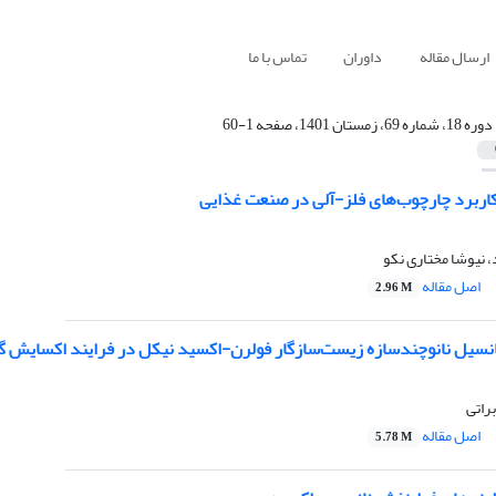
ارسال مقاله
داوران
تماس با ما
دوره 18، شماره 69، زمستان 1401، صفحه 1-60
کاربرد چارچوب‌های فلز-آلی در صنعت غذایی
 نیوشا مختاری نکو
اصل مقاله
2.96 M
 نانوچندسازه زیست‌سازگار فولرن-اکسید نیکل در فرایند اکسایش گاز CO و کاهش سمیت ناشی از
راتی
اصل مقاله
5.78 M