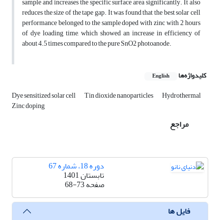
sample and increases the specific surface area significantly. It also
reduces the size of the tape gap. It was found that the best solar cell
performance belonged to the sample doped with zinc with 2 hours
of dye loading time, which showed an increase in efficiency of
about 4.5 times compared to the pure SnO2 photoanode.
کلیدواژه‌ها
English
Dye sensitized solar cell
Tin dioxide nanoparticles
Hydrothermal
Zinc doping
مراجع
دوره 18، شماره 67
تابستان 1401
صفحه
68-73
فایل ها