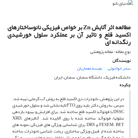
مطالعه اثر آلایش Zn بر خواص فیزیکی نانوساختارهای
اکسید قلع و تاثیر آن بر عملکرد سلول خورشیدی
رنگدانه ای
نوع مقاله : مقاله پژوهشی
نویسندگان
سحر خواجوئی
نفیسه معماریان
دانشکده فیزیک، دانشگاه سمنان، سمنان، ایران
چکیده
در این پژوهش، نانوذرات دی اکسید قلع به روش آب­ گرمایی تهیه شد،
سپس، به روش دکتر بلید روی FTO لایه نشانی شد و سلول خورشیدی
DSSC با فوتوآند اکسید قلع ساخته شد. برای افزایش و بهبود بازدهی
سلول­ها، فوتوآند ساخته شده با روی آلاییده شد. آنالیزهای XRD،
FESEM، BET و DRS برای شناسایی ویژگی­ های فیزیکی نمونه ­های
ساخته شده از قبیل ویژگی ساختاری، ریخت­ شناسی نانوذرات ساخته
شده، اندازه گیری سطح ویژه و میزان تخلخل نمونه­ ها و بررسی ویژگی