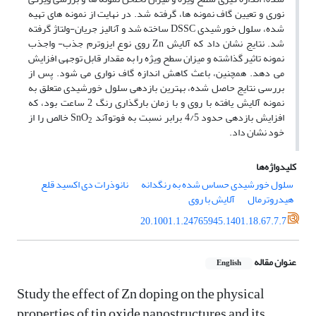
نوری و تعیین گاف نمونه­ ها، گرفته شد. در نهایت از نمونه­ های تهیه
شده، سلول خورشیدی DSSC ساخته شد و آنالیز جریان-ولتاژ گرفته
شد. نتایج نشان داد که آلایش Zn روی نوع ایزوترم جذب- واجذب
نمونه تاثیر گذاشته و میزان سطح ویژه را به مقدار قابل توجهی افزایش
می دهد. همچنین، باعث کاهش اندازه گاف نواری می­ شود. پس از
بررسی نتایج حاصل شده، بهترین بازدهی سلول خورشیدی متعلق به
نمونه آلایش یافته با روی و با زمان بارگذاری رنگ 2 ساعت بود، که
افزایش بازدهی حدود 4/5 برابر نسبت به فوتوآند SnO
خالص را از
2
خود نشان داد.
کلیدواژه‌ها
سلول خورشیدی حساس شده به رنگدانه
نانوذرات دی اکسید قلع
هیدروترمال
آلایش با روی
20.1001.1.24765945.1401.18.67.7.7
عنوان مقاله
English
Study the effect of Zn doping on the physical
properties of tin oxide nanostructures and its