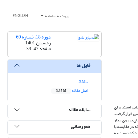
ورود به سامانه
ENGLISH
دوره 18، شماره 69
زمستان 1401
صفحه
39-47
فایل ها
XML
اصل مقاله
3.35 M
ابی است. برای
سابقه مقاله
سی قرار گرفت.
 ­نشانی تیغه­ای بر روی مدار
هم رسانی
R است که در مقایسه با
اسخ و بازگشت این حسگر به ترتیب 2 و 5/4 ثانیه اندازه­گیری شد که نسبت به