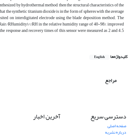
nthesized by hydrothermal method, then the structural characteristics of the
t the synthetic titanium dioxide is in the form of spheres with the average
ited on interdigitated electrode using the blade deposition method. The
81 (Rair/RHumidity)/%RH in the relative humidity range of 40-98%, improved
the response and recovery times of this sensor were measured as 2 and 4.5
کلیدواژه‌ها
English
مراجع
دسترسی سریع
آخرین اخبار
صفحه اصلی
درباره نشریه