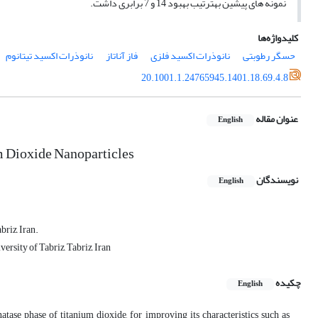
نمونه های پیشین به­ترتیب بهبود 14 و 7 برابری داشت.
کلیدواژه‌ها
حسگر رطوبتی
نانو‌ذرات اکسید فلزی
فاز آناتاز
نانو‌ذرات اکسید تیتانوم
20.1001.1.24765945.1401.18.69.4.8
عنوان مقاله
English
m Dioxide Nanoparticles
نویسندگان
English
riz, Iran.
sity of Tabriz, Tabriz, Iran
چکیده
English
atase phase of titanium dioxide, for improving its characteristics such as