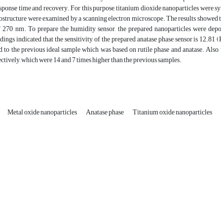
response time and recovery. For this purpose, titanium dioxide nanoparticles were sy
structure were examined by a scanning electron microscope. The results showed tha
 270 nm. To prepare the humidity sensor, the prepared nanoparticles were depos
ndings indicated that the sensitivity of the prepared anatase phase sensor is 12.
to the previous ideal sample which was based on rutile phase and anatase. Also, 
ectively, which were 14 and 7 times higher than the previous samples.
Metal oxide nanoparticles
Anatase phase
Titanium oxide nanoparticles