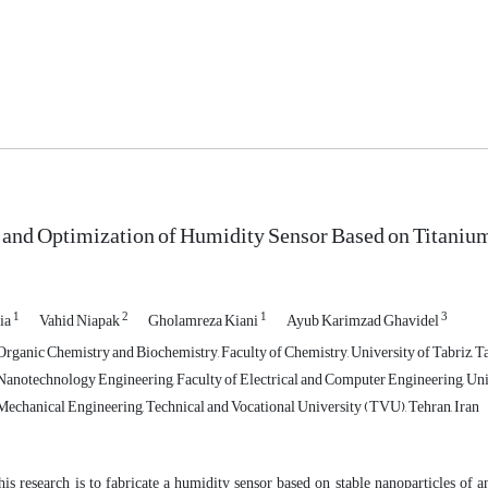
 and Optimization of Humidity Sensor Based on Titaniu
1
2
1
3
ia
Vahid Niapak
Gholamreza Kiani
Ayub Karimzad Ghavidel
rganic Chemistry and Biochemistry, Faculty of Chemistry, University of Tabriz, Tab
anotechnology Engineering, Faculty of Electrical and Computer Engineering, Univer
echanical Engineering, Technical and Vocational University (TVU), Tehran, Iran
is research is to fabricate a humidity sensor based on stable nanoparticles of an