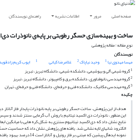
صفحه اصلی
مرور
اطلاعات نشریه
راهنمای نویسندگان
ساخت و بهینه‌سازی حسگر رطوبتی بر پایه‌ی نانوذرات دی‌ا
نوع مقاله : مقاله پژوهشی
نویسندگان
1
2
1
مهسا مهدوی نیا
وحید نیاپاک
غلامرضا کیانی
ایوب کریم زادقوی
1
گروه شیمی آلی و بیوشیمی، دانشکده شیمی، دانشگاه تبریز، تبریز
2
گروه مهندسی نانوفناوری‌، دانشکده برق و کامپیوتر، دانشگاه تبریز، تبریز
3
گروه مهندسی مکانیک‌، دانشکده فنی و حرفه‌ای، دانشگاه فنی و حرفه‌ای، تهران
چکیده
هدف از این پژوهش، ساخت حسگر رطوبتی بر پایه نانوذرات پایدار فاز آناتاز 
این منظور، نانوذرات دی ­اکسید تیتانیم با روش آب گرمایی سنتز شدند و س
الکترود شانه­ای لایه­ نشانی شد. یافته­ های پژوهش نشان داد که حساسیت حسگر تهیه ش