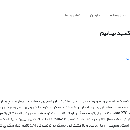
ارسال مقاله
داوران
تماس با ما
کسید تیتانیم
3
دل
دی­اکسید تیتانیم جهت بهبود خصوصیاتی عملکردی آن همچون حساسیت، زمان پاسخ و بازی
پس مشخصات ساختاری نانوساختار تهیه شده، با میکروسکوپ الکترونی روبشی مورد برر
نتایج نشان داد که دی اکسید تیتانیوم سنتزی به شکل کره­ هایی با میانگین ابعاد nm 270هستند. برای تهیه حسگر رطوبتی نانوذرات تهیه شده به روش لایه
ده فاز آناتاز در بازه رطوبت نسبی 98-40­%، R
/R
/%H 81/12
air
Humidity
نمونه ایده­آل پیشین که مبتنی بر فاز روتیل و آناتاز است 14درصد بهبود یافته است. همچنین، زمان پ