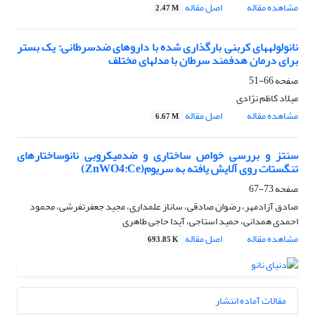
مشاهده مقاله
اصل مقاله
2.47 M
نانولوله‎های کربنی بارگذاری شده با دارو‎های ضدسرطانی: یک بستر
برای درمان هدفمند سرطان با مدل‎های مختلف
صفحه
66-51
میلاد کاظم نژادی
مشاهده مقاله
اصل مقاله
6.67 M
سنتز و بررسی خواص ساختاری و ضدمیکروبی نانوساختارهای
تنگستات روی آلایش یافته به سریوم(ZnWO4:Ce)
صفحه
73-67
صادق آزادمهر، رضوان صادقی، ساناز علمداری، مجید جعفرتفرشی، محمود
احمدی همدانی، حمید استاجی، آیدا حاجی طاهری
مشاهده مقاله
اصل مقاله
693.85 K
مقالات آماده انتشار