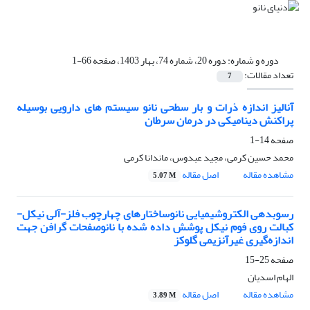
دوره و شماره:
دوره 20، شماره 74، بهار 1403، صفحه 66-1
تعداد مقالات:
7
آنالیز اندازه ذرات و بار سطحی نانو سیستم های دارویی بوسیله
پراکنش دینامیکی در درمان سرطان
صفحه
14-1
محمد حسین کرمی، مجید عبدوس، ماندانا کرمی
مشاهده مقاله
اصل مقاله
5.07 M
رسوبدهی الکتروشیمیایی نانوساختارهای چهارچوب فلز-آلی نیکل-
کبالت روی فوم نیکل پوشش داده شده با نانوصفحات گرافن جهت
اندازه‌گیری غیرآنزیمی گلوکز
صفحه
25-15
الهام اسدیان
مشاهده مقاله
اصل مقاله
3.89 M