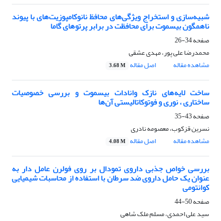
شبیه‌سازی و استخراج ویژگی‌های محافظ نانوکامپوزیت‌های با پیوند
ناهمگون بیسموت برای محافظت در برابر پرتوهای گاما
صفحه
34-26
محمدرضا علی پور، مهدی عشقی
مشاهده مقاله
اصل مقاله
3.68 M
ساخت لایه‌های نازک‌‌ وانادات بیسموت و بررسی خصوصیات
ساختاری ، نوری و فوتوکاتالیستی آن‌ها
صفحه
43-35
نسرین قزکوب، معصومه نادری
مشاهده مقاله
اصل مقاله
4.08 M
بررسی خواص جذبی داروی تمودال بر روی فولرن عامل دار به
عنوان یک حامل داروی ضد سرطان با استفاده از محاسبات شیمیایی
کوانتومی
صفحه
50-44
سید علی احمدی، مسلم ملک شاهی