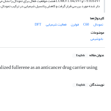
(-9.816 eV) و LUMO (1.042 eV) هشت موقعیت فعال برا
دار شده مورد بررسی قرار گرفت و کاهش پتانسیل شیمیایی در ترکیب تمودال با فولرن C60-OH واکنش پذیری بهتر آن ر
کلیدواژه‌ها
تمودال
C60
فولرن
فعالیت شیمیایی
DFT
موضوعات
نانوشیمی
عنوان مقاله
English
lized fullerene as an anticancer drug carrier using
نویسندگان
English