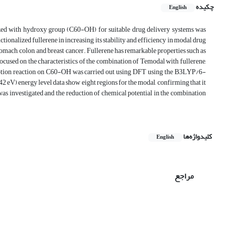
چکیده
English
alized with hydroxy group (C60-OH) for suitable drug delivery systems was
ctionalized fullerene in increasing its stability and efficiency in modal drug
omach, colon, and breast cancer. Fullerene has remarkable properties such as
 focused on the characteristics of the combination of Temodal with fullerene,
dsorption reaction on C60-OH was carried out using DFT using the B3LYP/6-
) energy level data show eight regions for the modal, confirming that it
was investigated and the reduction of chemical potential in the combination
کلیدواژه‌ها
English
مراجع