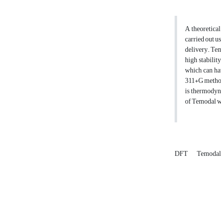
A theoretica
carried out u
delivery. Tem
high stabilit
which can ha
311+G method
is thermodyna
of Temodal w
DFT
Temoda