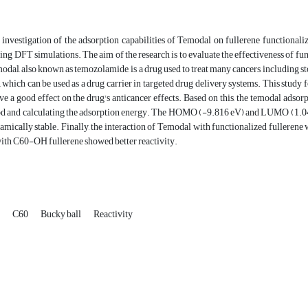
l investigation of the adsorption capabilities of Temodal on fullerene function
sing DFT simulations. The aim of the research is to evaluate the effectiveness of fun
odal, also known as temozolamide, is a drug used to treat many cancers, including st
y, which can be used as a drug carrier in targeted drug delivery systems. This study
ve a good effect on the drug's anticancer effects. Based on this, the temodal a
 and calculating the adsorption energy. The HOMO (-9.816 eV) and LUMO (1.042 eV
mically stable. Finally, the interaction of Temodal with functionalized fullerene 
ith C60-OH fullerene showed better reactivity.
l
C60
Bucky ball
Reactivity