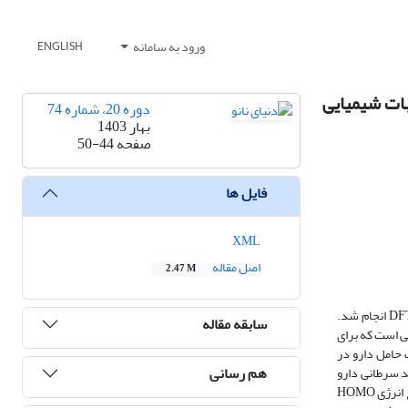
ورود به سامانه
ENGLISH
ات شیمیایی
دوره 20، شماره 74
بهار 1403
صفحه
50-44
فایل ها
XML
اصل مقاله
2.47 M
بررسی نظری قابلیت‌های جذب تمودال روی فولرن عامل دار شده با گروه هیدروکسی (C60-OH) برای سیستم‌های دارورسانی مناسب با استفاده از شبیه‌سازی‌های DFT انجام شد.
سابقه مقاله
ی است که برای
 حامل دارو در
هم رسانی
د سرطانی دارو
داشته باشد. بر این اساس، واکنش جذب تمودال روی C60-OH با استفاده از DFT به روش B3LYP/6-311+G همراه با محاسبه انرژی جذب انجام شد. اطلاعات سطح انرژی HOMO