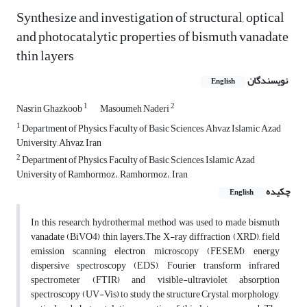
Synthesize and investigation of structural, optical
and photocatalytic properties of bismuth vanadate
thin layers
نویسندگان
English
1
2
Nasrin Ghazkoob
Masoumeh Naderi
1
Department of Physics, Faculty of Basic Sciences, Ahvaz Islamic Azad
University, Ahvaz, Iran
2
Department of Physics, Faculty of Basic Sciences, Islamic Azad
University of Ramhormoz،, Ramhormoz،, Iran
چکیده
English
In this research, hydrothermal method was used to made bismuth
vanadate (BiVO4) thin layers.The X-ray diffraction (XRD), field
emission scanning electron microscopy (FESEM), energy
dispersive spectroscopy (EDS), Fourier transform infrared
spectrometer (FTIR) and visible-ultraviolet absorption
spectroscopy (UV-Vis) to study the structure Crystal, morphology,