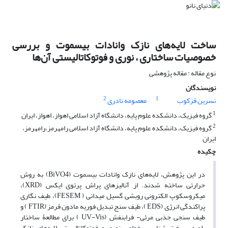
ساخت لایه‌های نازک‌‌ وانادات بیسموت و بررسی
خصوصیات ساختاری ، نوری و فوتوکاتالیستی آن‌ها
نوع مقاله : مقاله پژوهشی
نویسندگان
2
1
نسرین قزکوب
معصومه نادری
1
گروه فیزیک، دانشکده علوم پایه، دانشگاه آزاد اسلامی اهواز، اهواز، ایران
2
گروه فیزیک، دانشکده علوم پایه، دانشگاه آزاد اسلامی رامهرمز،رامهرمز،
ایران
چکیده
در این پژوهش، لایه‌های نازک وانادات بیسموت (BiVO4) به ‌روش
حرارتی ساخته شدند. از آنالیزهای پراش پرتوی ایکس (XRD)،
میکروسکوپ الکترونی روبشی گسیل میدانی ( FESEM)، طیف نگاری
پراکندگی انرژی (EDS )، طیف سنج تبدیل فوریه مادون قرمز (FTIR ) و
طیف سنجی جذبی مرئی- فرابنفش (UV-Vis ) برای مطالعۀ ساختار
بلوری، ریخت شناسی، خواص نوری و فوتوکاتالیستی لایه‌های نازک‌