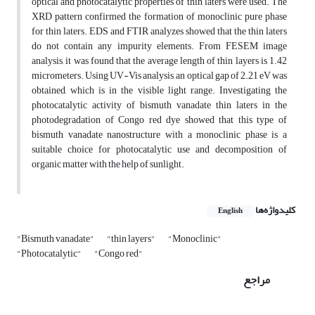
optical and photocatalytic properties of thin laters were used. The
XRD pattern confirmed the formation of monoclinic pure phase
for thin laters. EDS and FTIR analyzes showed that the thin laters
do not contain any impurity elements. From FESEM image
analysis, it was found that the average length of thin layers is 1.42
micrometers. Using UV-Vis analysis, an optical gap of 2.21 eV was
obtained, which is in the visible light range. Investigating the
photocatalytic activity of bismuth vanadate thin laters in the
photodegradation of Congo red dye showed that this type of
bismuth vanadate nanostructure with a monoclinic phase is a
suitable choice for photocatalytic use and decomposition of
organic matter with the help of sunlight.
کلیدواژه‌ها
English
"Bismuth vanadate"
"thin layers"
"Monoclinic"
"Photocatalytic"
"Congo red"
مراجع