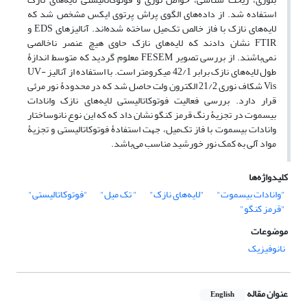
استفاده شد. از داده‌های الگوی پراش پرتوی ایکس مشخص شد که
لایه‌های نازک با فاز خالص تک‌میل ساخته شده‌اند. آنالیزهای EDS و
FTIR نشان دادند که لایه‌های نازک‌ حاوی هیچ عنصر ناخالصی
نمی‌باشند. از بررسی تصویر FESEM معلوم گردید که متوسط اندازۀ
طول لایه‌های نازک برابر 42/1 میکرومتر است. با استفاده از آنالیز UV-
Vis شکاف نوری 21/2 الکترون ولت حاصل شد که در محدودۀ نور مرئی
قرار دارد. بررسی فعالیت فوتوکاتالیستی لایه‌های نازک وانادات
بیسموت در تجزیۀ رنگ قرمز کنگو نشان داد که که این نوع نانوساختار
وانادات بیسموت با فاز تک‌میل، جهت استفادۀ فوتوکاتالیستی و تجزیۀ
مواد آلی به کمک نور خورشید مناسب می‌باشد.
کلیدواژه‌ها
"وانادات بیسموت"
"لایه‌های نازک‌"
" تک میل"
"فوتوکاتالیستی"
"قرمز کنگو"
موضوعات
نانوفیزیک
عنوان مقاله
English