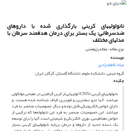
نانولوله‎های کربنی بارگذاری شده با دارو‎های
ضدسرطانی: یک بستر برای درمان هدفمند سرطان با
مدل‎های مختلف
نوع مقاله : مقاله پژوهشی
نویسنده
میلاد کاظم نژادی
گروه شیمی، دانشکده علوم، دانشگاه گلستان، گرگان، ایران
چکیده
نانولوله‎های کربنی (CNTs) لوله‎هایی از کربن گرافیتی در مقیاس مولکولی
می‎باشد. آن‎ها جزو سفت‎ترین و قوی‎ترین الیاف شناخته شده هستند، و
دارای خواص الکترونیکی قابل توجه و دیگر خصوصیات منحصر به فرد
می‎باشد. این خصوصیات منحصر به فرد این نانولوله‌ها که ترکیبی از
خواص مغناطیسی، نوری، الکتریکی و شیمیایی است، آن‎ها را برای توسعه
یک دسته جدید از داروها و درمان برپایه نانولوله‎های کربنی بسیار
قدرتمند و مناسب ساخته است. در مقاله پیش رو خلاصه‎ای از خواص