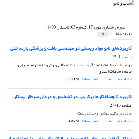
دوره و شماره:
دوره 17، شماره 63، تابستان 1400
تعداد مقالات:
4
کاربردهای نانو مواد زیستی در مهندسی بافت و پزشکی بازساختی
صفحه
1-15
بهناز بخشنده، محیا صادقی، سید بهنام عبدالهی برائی، محمدرضا مهرابی،
فاطمه سادات اسدی
مشاهده مقاله
اصل مقاله
5.73 M
کاربرد نانوساختارهای کربنی در تشخیص و درمان سرطان پستان
صفحه
16-27
مائده یزدانی، مونس رحماندوست
مشاهده مقاله
اصل مقاله
4.85 M
سنتز گرافن به روش لایه برداری الکتروشیمیایی با استفاده از