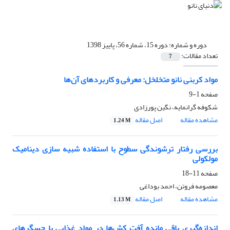
دوره و شماره:
دوره 15، شماره 56، پاییز 1398
تعداد مقالات:
7
مواد کربنی نانو متخلخل: معرفی و کاربردهای آن‌ها
صفحه
1-9
شکوفه گرانمایه، نگین پورزادی
مشاهده مقاله
اصل مقاله
1.24 M
بررسی رفتار ترشوندگی سطوح با استفاده شبیه سازی دینامیک
مولکولی
صفحه
11-18
معصومه فروتن، احمد بوداغی
مشاهده مقاله
اصل مقاله
1.13 M
اندازه‌گیری باقی مانده آفت کش‌ها در مواد غذایی با حسگرهای