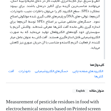
خطی و سریع، نیاز کم به انرژی، قابلیت کار در دمای محیط و تهیه آسان،
می‌توانند مناسب‌ترین گزینه برای آنالیز درمحل باشند. برای بهبود
عملکرد SPEs، سطح الکترود کار را می‌توان با فلزات نجیب، نانوذرات،
آنزیم‌ها، توالی-های DNA و پلیمرهای قالب گیری شده مولکولی اصلاح
نمود. حسگرهای مختلفی مبتنی بر اصلاح SPEs توسط آنزیم‌ها برای
اندازه گیری باقی مانده آفت کش‌ها معرفی شده‌اند. واکنش آنزیم با
سوبسترای خود گونه‌های الکتروفعال تولید می‌نماید که به صورت
الکتروشیمیایی قابل اندازه‌گیری هستند. آفت کش به عنوان عامل مهار
کننده، از فعالیت آنزیم کاسته و متناسب با آن جریان عبوری نیز کاهش
می‌یابد.
کلیدواژه‌ها
الکترودهای صفحه چاپی
حسگرهای الکتروشیمیایی
نانوذرات
آفت
کش‌ها
عنوان مقاله
English
Measurement of pesticide residues in food with
electrochemical sensors based on Printed screen