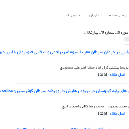
ارسال مقاله
داوران
تماس با ما
دوره 19، شماره 70، بهار 1402
 لیزر بر درمان سرطان مغز با شیوه غیرتهاجمی و انتخابی فتوترمال با لیزر دی
 پریسا بهشتی گزل آباد سفلا، امیرعلی مسعودی
اصل مقاله
1.21 M
مل های پایه کیتوسان در بهبود رهایش داروی ضد سرطان کوئرستین: مطالعه 
مجید عبدوس، محمد رضا کلایی، امید مرادی
اصل مقاله
1.22 M