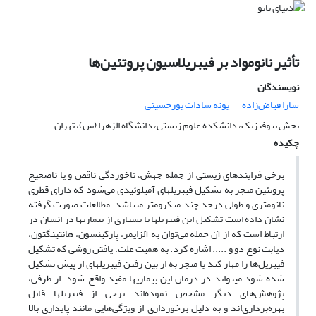
تأثیر نانومواد بر فیبریلاسیون پروتئین‌ها
نویسندگان
سارا فیاض‌زاده
پونه سادات پورحسینی
بخش بیوفیزیک، دانشکده علوم زیستی، دانشگاه الزهرا (س)، تهران
چکیده
برخی فرایندهای زیستی از جمله جهش، تاخوردگی ناقص و یا ناصحیح
پروتئین منجر به تشکیل فیبریل‏های آمیلوئیدی می‌شود که دارای قطری
نانومتری و طولی درحد چند میکرومتر می‏باشد. مطالعات صورت گرفته
نشان داده است تشکیل این فیبریل‏ها با بسیاری از بیماری‏ها در انسان در
ارتباط است که از آن جمله می‌توان به آلزایمر، پارکینسون، هانتینگتون،
دیابت نوع دو و ..... اشاره کرد. به همیت علت، یافتن روشی که تشکیل
فیبریل‌ها را مهار کند یا منجر به از بین رفتن فیبریل‏های از پیش تشکیل
شده شود می‏تواند در درمان این بیماری‏ها مفید واقع شود. از طرفی،
پژوهش‌های دیگر مشخص نموده‌اند برخی از فیبریل‏ها قابل
بهره‌برداری‌اند و به دلیل برخورداری از ویژگی‌هایی مانند پایداری بالا