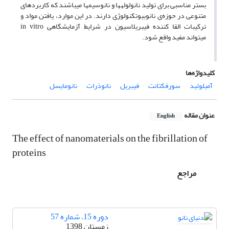
بستر مناسبی برای تولید نانولوله‏ها و نانوسیم‏ها می‏باشند که کاربردهای
متنوعی در حوزه‌ی نانوبیوتکنولوژی دارند. در این موارد، یافتن مواد و
ترکیبات القا کننده فیبریلاسیون در شرایط آزمایشگاهی in vitro
می‏تواند مفید واقع شود.
کلیدواژه‌ها
آمیلوئید
سورفکتانت
فیبریل
نانوذرات
نانومایسل
عنوان مقاله
English
The effect of nanomaterials on the fibrillation of
proteins
مراجع
دوره 15، شماره 57
زمستان 1398