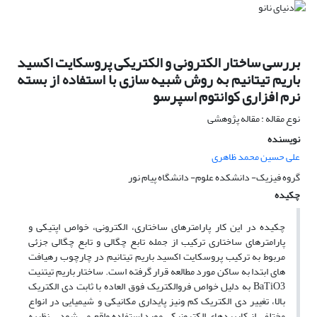
بررسی ساختار الکترونی و الکتریکی پروسکایت اکسید
باریم تیتانیم به روش شبیه سازی با استفاده از بسته
نرم افزاری کوانتوم اسپرسو
نوع مقاله : مقاله پژوهشی
نویسنده
علی حسین محمد ظاهری
گروه فیزیک- دانشکده علوم- دانشگاه پیام نور
چکیده
چکیده در این کار پارامترهای ساختاری، الکترونی، خواص اپتیکی و
پارامترهای ساختاری ترکیب از جمله تابع چگالی و تابع چگالی جزئی
مربوط به ترکیب پروسکایت اکسید باریم تیتانیم در چارچوب رهیافت
های ابتدا به ساکن مورد مطالعه قرار گرفته است. ساختار باریم تیتنیت
BaTiO3 به دلیل خواص فروالکتریک فوق العاده با ثابت دی الکتریک
بالا، تغییر دی الکتریک کم ونیز پایداری مکانیکی و شیمیایی در انواع
مختلفی از کاربردهای الکترونیکی مورد استفاده واقع می شود. . نظریه