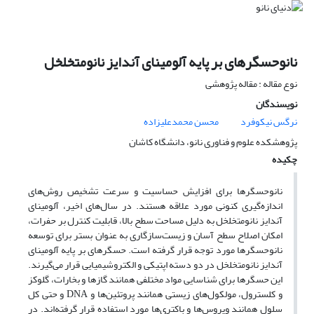
نانوحسگرهای بر پایه آلومینای آندایز نانومتخلخل
نوع مقاله : مقاله پژوهشی
نویسندگان
نرگس نیکوفرد
محسن محمدعلیزاده
پژوهشکده علوم و فناوری نانو، دانشگاه کاشان
چکیده
نانوحسگرها برای افزایش حساسیت و سرعت تشخیص روش‌های
اندازه‌گیری کنونی مورد علاقه هستند. در سال‌های اخیر، آلومینای
آندایز نانومتخلخل به دلیل مساحت سطح بالا، قابلیت کنترل بر حفرات،
امکان اصلاح سطح آسان و زیست‌سازگاری به عنوان بستر برای توسعه
نانوحسگرها مورد توجه قرار گرفته است. حسگرهای بر پایه آلومینای
آندایز نانومتخلخل در دو دسته اپتیکی و الکتروشیمیایی قرار می‌گیرند.
این حسگرها برای شناسایی مواد مختلفی همانند گازها و بخارات، گلوکز
و کلسترول، مولکول‌های زیستی همانند پروتئین‌ها و DNA و حتی کل
سلول همانند ویروس‌ها و باکتری‌ها مورد استفاده قرار گرفته‌اند. در