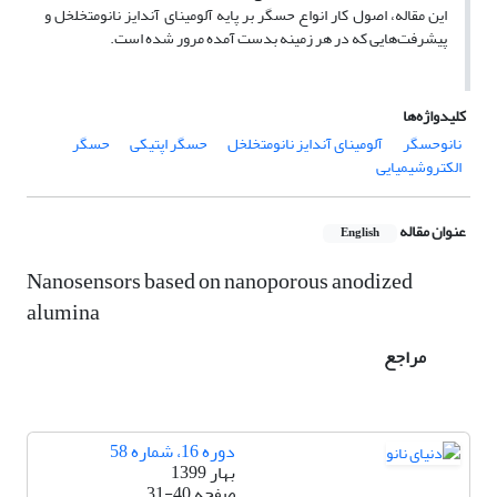
این مقاله، اصول کار انواع حسگر بر پایه آلومینای آندایز نانومتخلخل و
پیشرفت‌هایی که در هر زمینه بدست آمده مرور شده است.
کلیدواژه‌ها
نانوحسگر
آلومینای آندایز نانومتخلخل
حسگر اپتیکی
حسگر
الکتروشیمیایی
عنوان مقاله
English
Nanosensors based on nanoporous anodized
alumina
مراجع
دوره 16، شماره 58
بهار 1399
صفحه
31-40