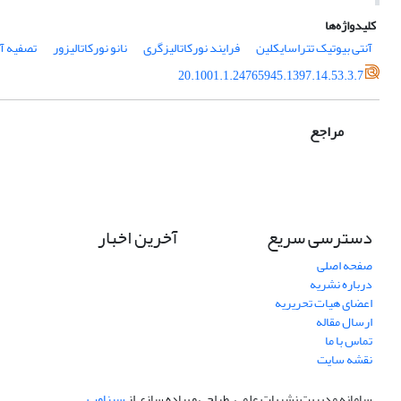
کلیدواژه‌ها
آنتی بیوتیک تتراسایکلین
فرایند نورکاتالیزگری
نانو نورکاتالیزور
تصفیه آ
20.1001.1.24765945.1397.14.53.3.7
مراجع
دسترسی سریع
آخرین اخبار
صفحه اصلی
درباره نشریه
اعضای هیات تحریریه
ارسال مقاله
تماس با ما
نقشه سایت
سامانه مدیریت نشریات علمی.
طراحی و پیاده سازی از
سیناوب