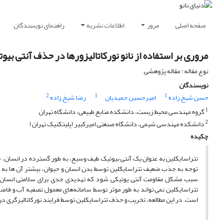
صفحه اصلی
مرور
اطلاعات نشریه
راهنمای نویسندگان
مروری بر استفاده از نانو نورکاتالیزورها در حذف آنتی بیو
نوع مقاله : مقاله پژوهشی
نویسندگان
2
1
1
حسن شیخ زاده
امیرحسین حمیدیان
رضا شیخ زاده
1
گروه مهندسی محیط زیست، دانشکده منابع طبیعی، دانشگاه تهران
2
دانشکده مهندسی شیمی، دانشگاه صنعتی امیرکبیر (پلیتکنیک تهران)
چکیده
تتراسایکلین به عنوان یک آنتی بیوتیک طیف وسیع، به طور گسترده در انسان، حیو
توجه به جذب ضعیف تتراسایکلین توسط بدن انسان و حیوان، بیشتر آن ها به 
سبب مشکل مقاومت آنتی یوتیکی شود که تهدیدی جدی برای سلامتی انسان و ح
تتراسایکلین نمی تواند به طور موثر توسط سامانه‌های معمول تصفیه آب و فا
است. در این مطالعه، تخریب و حذف تتراسایکلین توسط فرایند نورکاتالیزگری در