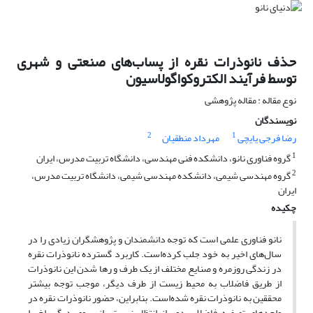
حذف نانوذرات نقره از پساب‌های صنعتی و شهری
توسط فرآیند الکتروکواگولاسیون
نوع مقاله : مقاله پژوهشی
نویسندگان
2
1
رضا فرجی یایچی
مهرداد منطقیان
1
گروه فناوری نانو، دانشکده فنی مهندسی، دانشگاه تربیت مدرس، ایران
2
گروه مهندسی شیمی، دانشکده مهندسی شیمی، دانشگاه تربیت مدرس،
ایران
چکیده
نانو فناوری علمی است که توجه دانشمندان و پژوهشگران زیادی را در
سال‌های اخیر به خود جلب کرده‌است. کاربرد گسترده نانوذرات نقره
در زندگی روزمره و صنایع مختلف از یک طرف و رها شدن این نانوذرات
از طریق فاضلاب به محیط زیست از طرف دیگر، موجب توجه بیشتر
محققین به نانوذرات نقره شده‌است. بنابراین، حضور نانوذرات نقره در
واحدهای تصفیه فاضلاب دور از انتظار نیست. از سوی دیگر، اخیرا