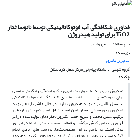
فناوری شکافتگی آب فوتوکاتالیتیکی توسط نانوساختار
TiO2 برای تولید هیدروژن
نوع مقاله : مقاله پژوهشی
نویسنده
سه‌یران قادری
گروه شیمی، دانشگاه پیام نور مرکز سقز، کردستان
چکیده
هیدروژن می‌تواند به عنوان یک انرژی پاک و ایده‌آل جایگزین مناسبی
برای سوخت‌های فسیلی باشد. فناوری شکافتگی آب فوتوکاتالیتیکی
پتانسیل بالایی برای تولید هیدروژن دارد. در حال حاضر بازدهی تولید
هیدروژن خورشیدی بسیار پایین است. دلایل اصلی کم بودن بازدهی،
ترکیب شدن مجدد و سریع جفت الکترون/حفره‌های تولیدشده در اثر
فوتون و انجام واکنش برگشت و فعالیت ضعیف نیمه‌رساناها در اثر نور
مرئی است. در پاسخ به این محدودیت‌ها، بررسی های زیادی انجام
گرفته است. در بعضی از مطالعات اثر افزودن عامل‌های الکترون‌دهنده و