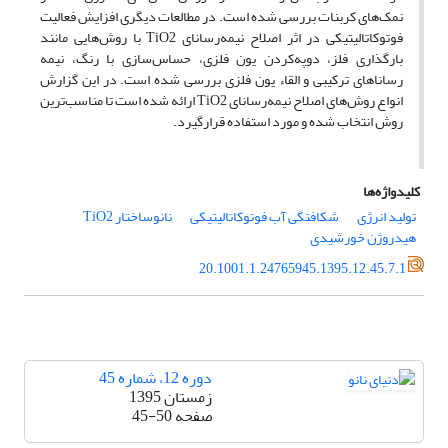
نمک‌های کربنات بررسی شده است. در مطالعات دیگری افزایش فعالیت
فوتوکاتالیتیکی در اثر اصلاح نیمه‌رسانای TiO2 با روش‌هایی مانند
بارگذاری فلز، دوپه‌کردن یون فلزی، حساس‌سازی با رنگ، نیمه
رساناهای ترکیبی و القاء یون فلزی بررسی شده است. در این گزارش
انواع روش‌های اصلاح نیمه‌رسانای TiO2 ارائه شده است تا مناسب‌ترین
روش انتخاب شده و مورد استفاده قرارگیرد.
کلیدواژه‌ها
تولید انرژی
شکافتگی آب فوتوکاتالیتیکی
نانوساختار TiO2
هیدروژن خورشیدی
20.1001.1.24765945.1395.12.45.7.1
دوره 12، شماره 45
زمستان 1395
صفحه
45-50