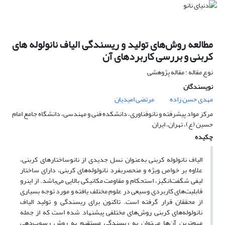
مطالعه روش‌‌های تولید و ریسندگی الیاف نانولوله های
کربنی و بررسی کاربردهای آن
نوع مقاله : مقاله پژوهشی
نویسندگان
مهدی حسن زاده
مرتضی امیدیان
مرکز مواد پیشرفته و نانوفناوری، دانشکده فنی و مهندسی، دانشگاه جامع امام
حسین (ع)، تهران، ایران
چکیده
الیاف نانولوله کربنی به‌عنوان نسل جدیدی از نانوساختارهای کربنی،
علاوه بر خواص ویژه و منحصربفرد نانولوله‌های کربنی، دارای ساختار
لیفی شگفت‌انگیز، استحکام و مقاومت مکانیکی بالایی می‌باشد. از اینرو
قابلیت‌های کاربردی وسیعی در علوم مختلف یافته و مورد توجه بسیاری
از محققان قرار گرفته است. تاکنون برای ریسندگی و تولید الیاف
نانولوله‌های کربنی روش‌های مختلفی پیشنهاد شده است که از جمله
مهم‌ترین آن‌ها می‌توان به ریسندگی مستقیم به روش رسوب‌دهی