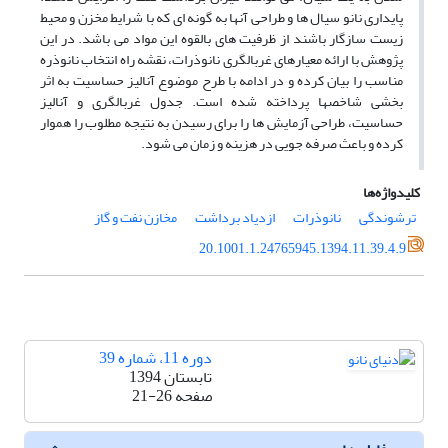
پایداری نانو سیال ها و طراحی آنها به گونه ای که با شرایط مخزن و محیط
زیست سازگار باشند از ظرفیت های بالقوه این مواد می باشد. در این
پژوهش با ارائه معیارهای غربالگری نانوذرات، نقشه راه انتخاب نانوذره
مناسب را بیان کرده و در ادامه با طرح موضوع آنالیز حساسیت به اثر
بخشی شاخصها پرداخته شده است. جدول غربالگری و آنالیز
حساسیت، طراحی آزمایش ها را برای رسیدن به نتیجه مطلوب را هموار
کرده و باعث صرفه جویی در هزینه و زمان می شود.
کلیدواژه‌ها
ترشوندگی
نانوذرات
ازدیاد برداشت
مخازن نفت و گاز
20.1001.1.24765945.1394.11.39.4.9
دوره 11، شماره 39
تابستان 1394
صفحه
21-26