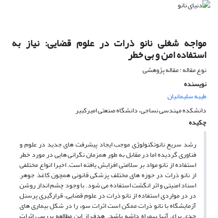
مواجه شغلی نانو ذرات در علوم قضایی: نیاز به
استفاده امن و بی خطر
نوع مقاله : مقاله پژوهشی
نویسنده
طیبه سلیمانیان
دانشکده مهندسی نساجی، دانشگاه صنعتی امیرکبیر
چکیده
رشد سریع نانوتکنولوژی موجب ایجاد پیشرفت های جدید در علوم و
فناوری گردیده اما در مقابل به طور همزمان نگرانی هایی در مورد خطر
استفاده از نانو مواد بر سلامتی افزایش یافته است. اخیرا انواع مختلفی
از نانو ذرات در حوزه های مختلف پزشکی قانونی همچون کاغذ, جوهر,
اسناد امنیتی و اثر انگشت استفاده می شود. با وجود چشم انداز روشن
در در مواردی استفاده از نانو ذرات در علوم قضایی، قرارگیری پرسنل
آزمایشگاه با نانو ذرات ممکن است اثرات سوء را در شکل بیماری های
جدی برای آنها بهمراه داشه باشد. هدف از این مطالعه بررسی اثرات