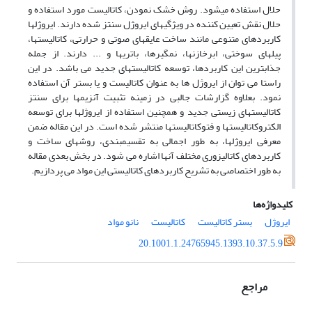
حلال استفاده میشود. روش خشک نمودن، کاتالیست مورد استفاده و
حلال نقش تعیین کننده در ویژگیهای ایروژل سنتز شده دارند. ایروژلها
کاربردهای متنوعی مانند ساخت عایقهای صوتی و حرارتی، کاتالیستها،
پیلهای سوختی، ابرخازنها، نمگیرها، باتریها و ... دارند. از جمله
جذابترین این کاربردها، توسعه کاتالیستهای جدید می باشد. در این
راستا می توان از ایروژل ها به عنوان کاتالیست و یا بستر آن استفاده
نمود. بعلاوه گزارشات جالبی در زمینه تثبیت آنزیمها برای سنتز
کاتالیستهای زیستی جدید و همچنین استفاده از ایروژلها برای توسعه
الکتروکاتالیستها و فتوکاتالیستها منتشر شده است. در این مقاله ضمن
معرفی ایروژلها، به طور اجمالی به تقسیمبندی، روشهای ساخت و
کاربردهای کاتالیزوری مختلف آنها اشاره می شود. در بخش بعدی مقاله
به طور اختصاصی به تشریح کاربردهای کاتالیستی این مواد می پردازیم.
کلیدواژه‌ها
ایروژل
بستر کاتالیست
کاتالیست
نانو مواد
20.1001.1.24765945.1393.10.37.5.9
مراجع