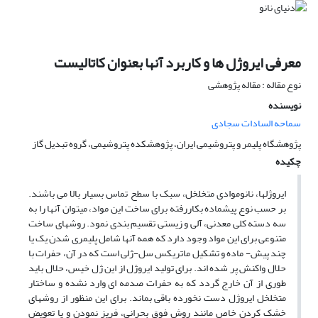
معرفی ایروژل ها و کاربرد آنها بعنوان کاتالیست
نوع مقاله : مقاله پژوهشی
نویسنده
سماحه السادات سجادی
پژوهشگاه پلیمر و پتروشیمی ایران، پژوهشکده پتروشیمی، گروه تبدیل گاز
چکیده
ایروژلها، نانوموادی متخلخل، سبک با سطح تماس بسیار بالا می باشند.
بر حسب نوع پیشماده بکاررفته برای ساخت این مواد، میتوان آنها را به
سه دسته کلی معدنی، آلی و زیستی تقسیم بندی نمود. روشهای ساخت
متنوعی برای این مواد وجود دارد که همه آنها شامل پلیمری شدن یک یا
چند پیش- ماده و تشکیل ماتریکس سل-ژلی است که در آن، حفرات با
حلال واکنش پر شده اند. برای تولید ایروژل از این ژل خیس، حلال باید
طوری از آن خارج گردد که به حفرات صدمه ای وارد نشده و ساختار
متخلخل ایروژل دست نخورده باقی بماند. برای این منظور از روشهای
خشک کردن خاص مانند روش فوق بحرانی، فریز نمودن و یا تعویض