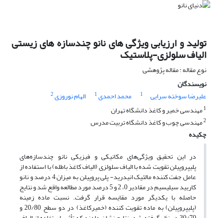
تولید و ارزیابی ویژگی های نانو چندسازه های زیستی
الیاف سلولزی-پلاستیک
نوع مقاله : مقاله پژوهشی
نویسندگان
2
1
1
علیرضا سوخته سرایی
محمد احمدی
الهام نوروزی
1
مهندسی خمیر و کاغذ دانشگاه تهران
2
مهندسی چوب و کاغذ دانشگاه تربیت مدرس
چکیده
در این تحقیق ویژگی‌های مکانیکی و فیزیکی نانو چندسازه‌های
پلیپروپیلن تقویت شده با الیاف سلولزی (الیاف کاغذ باطله) با استفاده از
عامل جفت کننده مالئیک انیدرید- پلی پروپیلن به میزان 4 درصد و نانو
کاربید سیلیسیم در مقادیر 0، 2 و 5 درصد مورد مطالعه واقع شد و نتایج
حاصله با یکدیگر مورد مقایسه قرار گرفت. نسبت ماده زمینه
(پلیپروپیلن) به ماده تقویت کننده (خمیرکاغذ) در دو سطح 20/80 و
30/70 در نظر گرفته شد. نتایج نشان دادند که تأثیر استفاده از الیاف