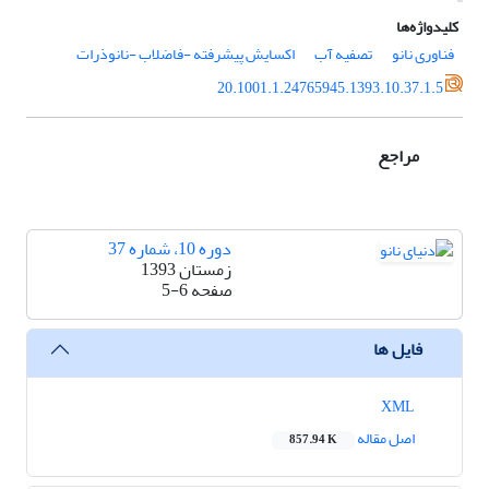
کلیدواژه‌ها
فناوری نانو
تصفیه آب
اکسایش پیشرفته -فاضلاب -نانوذرات
20.1001.1.24765945.1393.10.37.1.5
مراجع
دوره 10، شماره 37
زمستان 1393
صفحه
5-6
فایل ها
XML
اصل مقاله
857.94 K