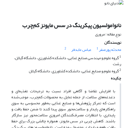
نانوامولسیون پیکرینگ در سس مایونز کم‌چرب
نوع مقاله : مروری
نویسندگان
2
1
محدثه پورصفر
عباس عابدفر
1
گروه علوم و مهندسی صنایع غذایی، دانشکده کشاورزی، دانشگاه گیلان،
رشت
2
گروه علوم و صنایع غذایی، دانشکده کشاورزی، دانشگاه گیلان
چکیده
با افزایش تقاضا و آگاهی افراد نسبت به ترجیحات تغذیه‌ای و
دغدغه‌های سلامت، از جمله تمایل به محصولات کم‌چرب، موجب‌شده
است که تمرکز پژوهش‌ها و صنایع غذایی به‌طور محسوسی به سوی
راهکارهای پایدار و سلامت‌محور سوق پیدا کنند تا ضمن حفظ بافت و
پایداری، با انتظارات مصرف‌کنندگان امروزیِ سلامت‌محور نیز سازگار
باشند. کاهش چربی در سس مایونز، همواره چالشی بزرگ برای حفظ
بافت، طعم و پایداری محصول بوده است. نانوامولسیون‌های پیکرینگ،