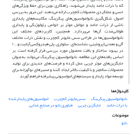
که با ذرات جامد پایدار می‌شوند، راهکاری نوین برای حفظ ویژگی‌های
حسی و عملکردی محصولات کم‌چرب ارائه می‌دهند. این مرور به بررسی
اصول شکل‌گیری نانوامولسیون‌های پیکرینگ، مکانیسم‌های پایداری
ناشی از ذرات جامد و عوامل موثر بر خواص رئولوژیکی و پایداری
طولانی‌مدت آن‌ها می‌پردازد. همچنین، کاربردهای مختلف این
نانوامولسیون‌ها در طراحی سس مایونز کم‌چرب و نقش ذرات مختلف
آلی و معدنی(پروتئینی، نشاسته‌ای، سلولزی، پلی هیدروکسی‌آپاتیت و...)
در بهبود ساختار و بافت محصول مورد بررسی قرار گرفته است. بر
اساس یافته‌های این مطالعه، نانوامولسیون پیکرینگ می‌تواند به‌عنوان
جایگزین‌های موثر چربی عمل کرده و فرصت‌های جدیدی برای تولید
محصولات سالم‌تر و با کیفیت بالاتر ایجاد کنند و مسیرهای نوآورانه برای
توسعه مواد پایدار و سیستم‌های امولسیونی پیشرفته فراهم آورند.
کلیدواژه‌ها
نانوامولسیون پیکرینگ
سس‌مایونز کم‌چرب
امولسیون‌های پایدارشده
با ذرات جامد
جایگزین چربی
فناوری نانو در صنایع غذایی
موضوعات
نانو