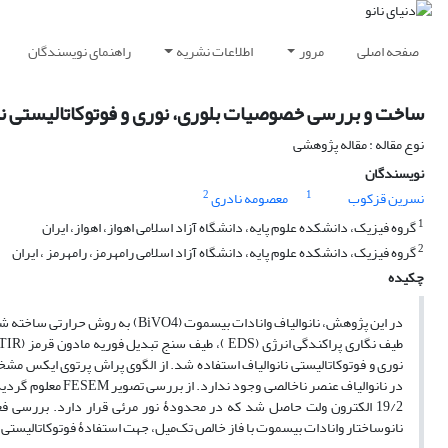
صفحه اصلی
مرور
اطلاعات نشریه
راهنمای نویسندگان
ساخت و بررسی خصوصیات بلوری، نوری و فوتوکاتالیستی نا
نوع مقاله : مقاله پژوهشی
نویسندگان
2
1
نسرین قزکوب
معصومه نادری
1
گروه فیزیک، دانشکده علوم پایه، دانشگاه آزاد اسلامی اهواز، اهواز، ایران
2
گروه فیزیک، دانشکده علوم پایه، دانشگاه آزاد اسلامی رامهرمز، رامهرمز ، ایران
چکیده
19/2 الکترون ولت حاصل شد که در محدودۀ نور مرئی قرار دارد. بررسی ف
نانوساختار وانادات بیسموت با فاز خالص تک‌میل، جهت استفادۀ فوتوکاتالیستی 