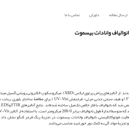
ارسال مقاله
داوران
تماس با ما
نوالیاف وانادات بیسموت
طیف نگاری پراکندگی انرژی (EDS )، طیف سنج تبدیل فوریه مادون قرمز (FTIR ) و طیف سنجی جذبی مرئی- فرابنفش (UV-Vis
نوری و ف
عالیت فوتوکاتالیستی نانوالیاف وانادات بیسموت در تجزیۀ رنگ قرمز کنگو نشان داد 
و تجزیۀ مواد آلی به کمک نور خورشید مناسب می‌باشد.