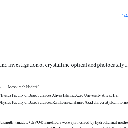
گو"
and investigation of crystalline, optical and photocataly
1
2
b
Masoumeh Naderi
ysics, Faculty of Basic Sciences, Ahvaz Islamic Azad University, Ahvaz, Iran
hysics, Faculty of Basic Sciences.Ramhormez Islamic Azad University, Ramhorme
y, bismuth vanadate (BiVO4) nanofibers were synthesized by hydrothermal metho