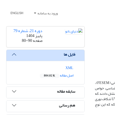
ورود به سامانه
ENGLISH
دوره 21، شماره 79
پاییز 1404
صفحه
80-90
فایل ها
XML
اصل مقاله
804.02 K
در این پژوهش، نانوالیاف وانادات بیسموت (BiVO4) به ‌روش حرارتی ساخته شدند. از آنالیزهای پراش پرتوی ایکس (XRD)، میکروسکوپ الکترونی روبشی گسیل میدانی ( FESEM)،
 ) برای مطالعۀ ساختار بلوری، ریخت شناسی، خواص
سابقه مقاله
وتوکاتالیستی نانوالیاف‌ استفاده شد. از الگوی پراش پرتوی ایکس مشخص شد که نانوالیاف با فاز خالص تک‌میل ساخته شده‌اند. نتایج آنالیزهای FTIR وEDS نشان دادند که
در نانوالیاف‌ عنصر ناخالصی وجود ندارد. از بررسی تصویر FESEM معلوم گردید که متوسط اندازۀ طول نانوالیاف برابر 208/0 میکرومتر است. با استفاده از آنالیز UV-Vis شکاف نوری
که که این نوع
هم رسانی