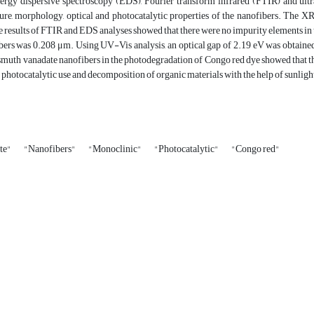
rgy dispersive spectroscopy (EDS), Fourier transform infrared (FTIR) and ultr
cture, morphology, optical and photocatalytic properties of the nanofibers. The 
e results of FTIR and EDS analyses showed that there were no impurity elements in
bers was 0.208 μm. Using UV-Vis analysis, an optical gap of 2.19 eV was obtained, 
ismuth vanadate nanofibers in the photodegradation of Congo red dye showed that t
or photocatalytic use and decomposition of organic materials with the help of sunligh
te"
"Nanofibers"
"Monoclinic"
"Photocatalytic"
"Congo red"