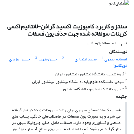
سنتز و کاربرد کامپوزیت اکسید گرافن-لانتانیم اکسی
کربنات سولفاته شده جهت حذف یون فسفات
نوع مقاله : مقاله پژوهشی
نویسندگان
3
2
1
افسانه حیدری
محمد افتخاری
حسن منهمی
حسین عزیزی
3
توپکانلو
1
گروه شیمی، دانشگاه نیشابور، نیشابور، ایران
2
شیمی، دانشکده علوم پایه، دانشگاه نیشابور، نیشابور، ایران
3
شیمی، دانشکده علوم، دانشگاه نیشابور
چکیده
فسفر یک ماده مغذی ضروری برای رشد موجودات زنده در نظر گرفته
می شود و به صورت یون فسفات در فاضلاب‌های خانگی، پساب های
صنعتی و کشاورزی وجود دارد. فسفات عامل اصلی اوتروفیکاسیون در
نظر گرفته می شود که با ایجاد لایه سبز روی سطح آب، از نفوذ نور