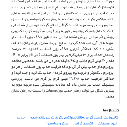
خورشید به اعماق جلوگیری می نماید. نتیجه این فرایند این است که
فتوسنتز گیاهان آبزی مختل شده و سطح اکسیژن محلول که برای ادامه
حیات آبزیان ضروری است، کاهش می یابد. در این تحقیق نانومیله های
لانتانیم اکسی کربنات سولفاته شده به روش میکروامولسیون با مایسل
معکوس سنتز و سپس با اکسید گرافن اصلاح گردیده و پس از شناسایی
با تکنیک های اسپکتروفتومتر فوریه زیر قرمز، میکروسکوپ الکترونی
روبشی اثر میدان، پراش اشعه ایکس، به منظور حذف یون فسفات از
نمونه های آبی استفاده گردید. نتایج بهینه سازی پارامترهای مختلف
نشان داد که حداکثر کارایی حذف یون فسفات (حدود ۷۰ درصد
راندمان حذف برای ۱۰۰ میلی گرم بر لیتر یون فسفات ) در pH برابر ۵-۴ ،
مقدار ۲۰ میلی گرم جاذب و ۴۵ دقیقه همزدن می باشد. همچنین مطالعه
ایزوترم های جذب بیان گر آن بود که فرآیند جذب یون فسفات از هر دو
ایزوترم لانگموئر و فروندلیچ پیروی کرده ( جذب تک لایه و چند لایه) و
حداکثر ظرفیت جذب ۳/۲۰۸ میلی گرم بر گرم می باشد. بررسی
سینتیک جذب نیز نشان داد که معادله سینتیکی شبه مرتبه دوم به
بهترین شکل می تواند رفتار جذب یون فسفات را نسیت به زمان نشان
دهد.
کلیدواژه‌ها
کامپوزیت اکسید گرافن-لانتانیم اکسی کربنات سولفاته شده
حذف
آنیون فسفات
اکسید گرافن
میکروامولسیون