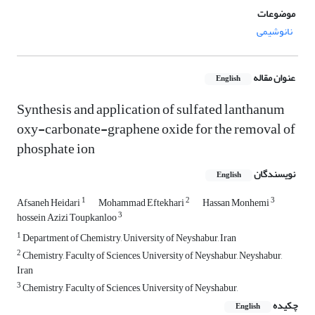
موضوعات
نانوشیمی
عنوان مقاله
English
Synthesis and application of sulfated lanthanum
oxy-carbonate-graphene oxide for the removal of
phosphate ion
نویسندگان
English
1
2
3
Afsaneh Heidari
Mohammad Eftekhari
Hassan Monhemi
3
hossein Azizi Toupkanloo
1
Department of Chemistry, University of Neyshabur, Iran
2
Chemistry, Faculty of Sciences, University of Neyshabur, Neyshabur,
Iran
3
Chemistry, Faculty of Sciences, University of Neyshabur,
چکیده
English