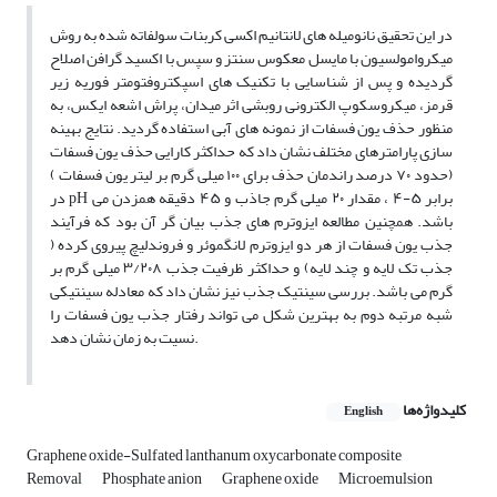
در این تحقیق نانومیله های لانتانیم اکسی کربنات سولفاته شده به روش
میکروامولسیون با مایسل معکوس سنتز و سپس با اکسید گرافن اصلاح
گردیده و پس از شناسایی با تکنیک های اسپکتروفتومتر فوریه زیر
قرمز، میکروسکوپ الکترونی روبشی اثر میدان، پراش اشعه ایکس، به
منظور حذف یون فسفات از نمونه های آبی استفاده گردید. نتایج بهینه
سازی پارامترهای مختلف نشان داد که حداکثر کارایی حذف یون فسفات
(حدود ۷۰ درصد راندمان حذف برای ۱۰۰ میلی گرم بر لیتر یون فسفات )
در pH برابر ۵-۴ ، مقدار ۲۰ میلی گرم جاذب و ۴۵ دقیقه همزدن می
باشد. همچنین مطالعه ایزوترم های جذب بیان گر آن بود که فرآیند
جذب یون فسفات از هر دو ایزوترم لانگموئر و فروندلیچ پیروی کرده (
جذب تک لایه و چند لایه) و حداکثر ظرفیت جذب ۳/۲۰۸ میلی گرم بر
گرم می باشد. بررسی سینتیک جذب نیز نشان داد که معادله سینتیکی
شبه مرتبه دوم به بهترین شکل می تواند رفتار جذب یون فسفات را
نسیت به زمان نشان دهد.
کلیدواژه‌ها
English
Graphene oxide-Sulfated lanthanum oxycarbonate composite
Removal
Phosphate anion
Graphene oxide
Microemulsion