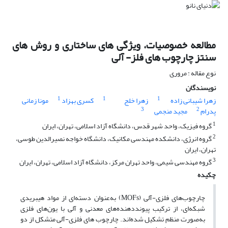
مطالعه خصوصیات، ویژگی های ساختاری و روش های
سنتز چارچوب های فلز- آلی
نوع مقاله : مروری
نویسندگان
1
1
1
زهرا شیبانی زاده
زهرا خلج
کسری بهزاد
مونا زمانی
3
2
پدرام
مجید منجمی
1
گروه فیزیک، واحد شهر قدس، دانشگاه آزاد اسلامی، تهران، ایران
2
گروه انرژی، دانشکده مهندسی مکانیک، دانشگاه خواجه نصیرالدین طوسی،
تهران، ایران
3
گروه مهندسی شیمی، واحد تهران مرکز، دانشگاه آزاد اسلامی، تهران، ایران
چکیده
چارچوب‌های فلزی-آلی (MOFs) به‌عنوان دسته‌ای از مواد هیبریدی
شبکه‌ای، از ترکیب پیونددهنده‌های معدنی و آلی با یون‌های فلزی
به‌صورت منظم تشکیل شده‌اند. چارچوب های فلزی-آلی متشکل از دو