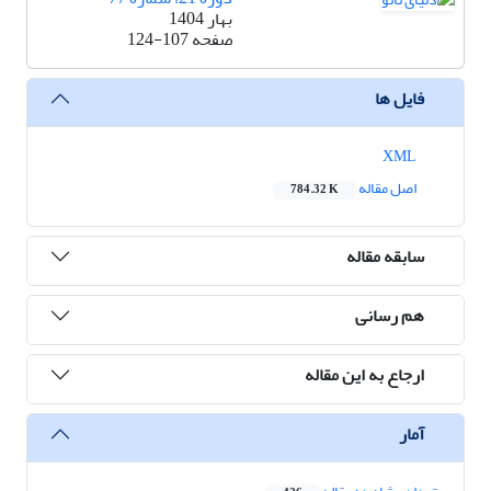
بهار 1404
صفحه
124-107
فایل ها
XML
اصل مقاله
784.32 K
سابقه مقاله
هم رسانی
ارجاع به این مقاله
آمار