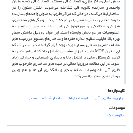
بخش اصلی مراکز فلزی و اتصالات آلی هستند. اتصالات آلی که به عنوان
واحدهای سازنده ثانویه آلی شناخته می‌شوند، نقش ستون را در
ساختار ایفا می‌کنند، در حالی که مراکز فلزی، به عنوان واحدهای سازنده
ثانویه معدنی ، نقش مفصل را بر عهده دارند. . ویژگی‌های ساختاری،
فیزیکی، مکانیکی و مورفولوژیکی این مواد به طور مستقیم به
خصوصیات هر دو بخش وابسته است. این مواد به‌دلیل داشتن سطح
ویژه بالا، قابلیت تنظیم اندازه حفره‌ها و ساختارهای متنوع در زمینه های
مختلف علمی و صنعتی بسیار مورد توجه قرار گرفته اند با سنتز شبکه
ای میتوان MOF هایی با اجزای مشخص تشکیل داد که این امر منجر به
تولید کریستال هایی با تخلخل بالا و پایداری شیمیایی و حرارتی زیاد
شود. در این مطالعه مروری اجمالی بر جنبه های ساختاری چارچوب های
فلزی-آلی، خصوصیات ،طبقه بندی و نامگذاری آن ها و هم چنین
رویکردهای سنتز ارائه می‌کند.
کلیدواژه‌ها
چارچوب فلزی-آلی
نانوساختارها
ساختار شبکه
سنتز
موضوعات
نانوفیزیک