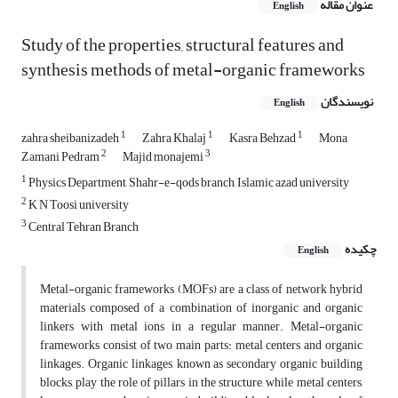
عنوان مقاله
English
Study of the properties, structural features and
synthesis methods of metal-organic frameworks
نویسندگان
English
1
1
1
zahra sheibanizadeh
Zahra Khalaj
Kasra Behzad
Mona
2
3
Zamani Pedram
Majid monajemi
1
Physics Department, Shahr-e-qods branch, Islamic azad university
2
K N Toosi university
3
Central Tehran Branch
چکیده
English
Metal-organic frameworks (MOFs) are a class of network hybrid
materials composed of a combination of inorganic and organic
linkers with metal ions in a regular manner. Metal-organic
frameworks consist of two main parts: metal centers and organic
linkages. Organic linkages, known as secondary organic building
blocks, play the role of pillars in the structure, while metal centers,