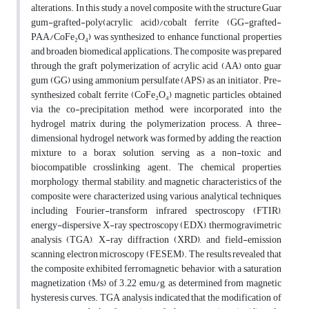
alterations. In this study, a novel composite with the structure Guar
gum-grafted-poly(acrylic acid)/cobalt ferrite (GG-grafted-
PAA/CoFe₂O₄) was synthesized to enhance functional properties
and broaden biomedical applications. The composite was prepared
through the graft polymerization of acrylic acid (AA) onto guar
gum (GG) using ammonium persulfate (APS) as an initiator. Pre-
synthesized cobalt ferrite (CoFe₂O₄) magnetic particles, obtained
via the co-precipitation method, were incorporated into the
hydrogel matrix during the polymerization process. A three-
dimensional hydrogel network was formed by adding the reaction
mixture to a borax solution, serving as a non-toxic and
biocompatible crosslinking agent. The chemical properties,
morphology, thermal stability, and magnetic characteristics of the
composite were characterized using various analytical techniques,
including Fourier-transform infrared spectroscopy (FTIR),
energy-dispersive X-ray spectroscopy (EDX), thermogravimetric
analysis (TGA), X-ray diffraction (XRD), and field-emission
scanning electron microscopy (FESEM). The results revealed that
the composite exhibited ferromagnetic behavior, with a saturation
magnetization (Ms) of 3.22 emu/g, as determined from magnetic
hysteresis curves. TGA analysis indicated that the modification of