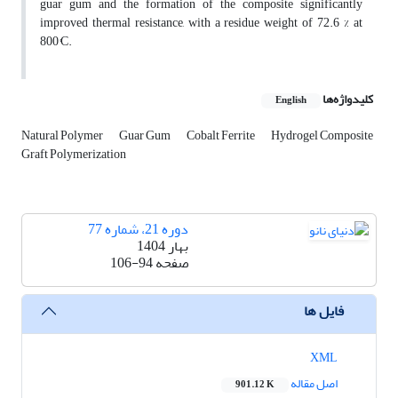
guar gum and the formation of the composite significantly
improved thermal resistance, with a residue weight of 72.6 % at
800°C.
کلیدواژه‌ها
English
Natural Polymer
Guar Gum
Cobalt Ferrite
Hydrogel Composite
Graft Polymerization
دوره 21، شماره 77
بهار 1404
صفحه
106-94
فایل ها
XML
اصل مقاله
901.12 K