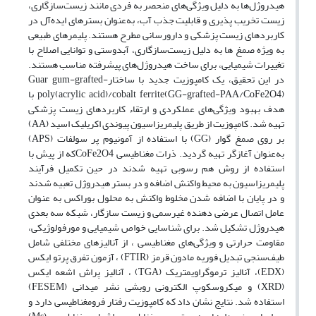
هیدروژل‌ها به دلیل ویژگی‌های منحصر به فردی مانند زیست‌سازگاری،
زیست تخریب پذیری و قابلیت جذب آب، به‌عنوان بسترهای ایده‌آل در
کاربردهای زیست پزشکی و دارورسانی مطرح هستند. پلیمرهای طبیعی
به ویژه صمغ ها به دلیل زیست‌سازگاری، آبدوستی و توانایی اصلاح با
تغییرات شیمیایی، برای ساخت هیدروژل‌های پیشرفته مناسب هستند.
در این تحقیق، یک کامپوزیت جدید با ساختارGuar gum-grafted-
poly(acrylic acid)/cobalt ferrite(GG-grafted-PAA/CoFe2O4) با
هدف بهبود ویژگی‌های عملکردی و ارتقاء کاربردهای زیست پزشکی
تهیه شد. کامپوزیت از طریق ‌پلیمریزاسیون پیوندی اکریلیک اسید (AA)
بر روی صمغ گوار (GG) با استفاده از آمونیوم پر سولفات (APS)
به‌عنوان آغازگر تهیه گردید. ذرات مغناطیسی CoFe2O4که از پیش با
استفاده از روش هم رسوبی تهیه شدند در حین تکمیل فرآیند
پلیمریزاسیون به محیط واکنش اضافه و در بستر هیدروژل تعبیه شدند
و در پایان با اضافه شدن مخلوط واکنش به محلول بوراکس به عنوان
عامل اتصال عرضی دهنده غیرسمی و زیست سازگار، شبکه سه بعدی
هیدروژل تشکیل شد. برای شناسایی خواص شیمیایی و مورفولوژیکی،
مقاومت حرارتی و ویژگی‌های مغناطیسی ، از آنالیزهای مختلفی شامل
طیف‌سنجی تبدیل فوریه مادون قرمز (FTIR) ، آزمون تفرق پرتو ایکس
(EDX)، آنالیز ترموگراویمتریک (TGA) ، آنالیز پراش اشعه ایکس
(XRD) و میکروسکوپ الکترونی روبشی نشر میدانی (FESEM)
استفاده شد. نتایج نشان داد که کامپوزیت رفتار فرومغناطیسی دارد و