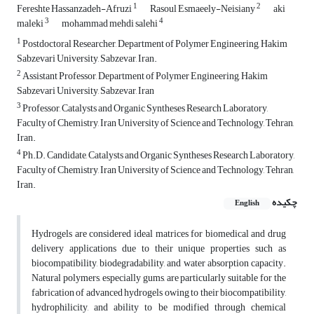
1
2
Fereshte Hassanzadeh-Afruzi
Rasoul Esmaeely-Neisiany
aki
3
4
maleki
mohammad mehdi salehi
1
Postdoctoral Researcher, Department of Polymer Engineering, Hakim
Sabzevari University, Sabzevar, Iran.
2
Assistant Professor, Department of Polymer Engineering, Hakim
Sabzevari University, Sabzevar, Iran
3
Professor, Catalysts and Organic Syntheses Research Laboratory,
Faculty of Chemistry, Iran University of Science and Technology, Tehran,
Iran.
4
Ph.D. Candidate, Catalysts and Organic Syntheses Research Laboratory,
Faculty of Chemistry, Iran University of Science and Technology, Tehran,
Iran.
چکیده
English
Hydrogels are considered ideal matrices for biomedical and drug
delivery applications due to their unique properties such as
biocompatibility, biodegradability, and water absorption capacity.
Natural polymers, especially gums, are particularly suitable for the
fabrication of advanced hydrogels owing to their biocompatibility,
hydrophilicity, and ability to be modified through chemical