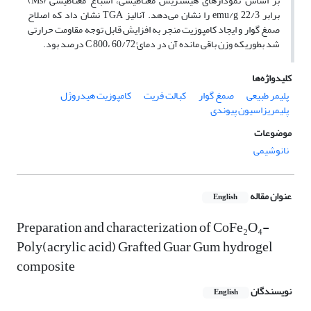
بر اساس نمودارهای هیستریس مغناطیسی، اشباع مغناطیسی (Ms)
برابر emu/g 22/3 را نشان می‌دهد. آنالیز TGA نشان داد که اصلاح
صمغ گوار و ایجاد کامپوزیت منجر به افزایش قابل توجه مقاومت حرارتی
شد بطوریکه وزن باقی مانده آن در دمای°C 800، 60/72 درصد بود.
کلیدواژه‌ها
پلیمر طبیعی
صمغ گوار
کبالت فریت
کامپوزیت هیدروژل
پلیمریزاسیون پیوندی
موضوعات
نانوشیمی
عنوان مقاله
English
Preparation and characterization of CoFe₂O₄-
Poly(acrylic acid) Grafted Guar Gum hydrogel
composite
نویسندگان
English