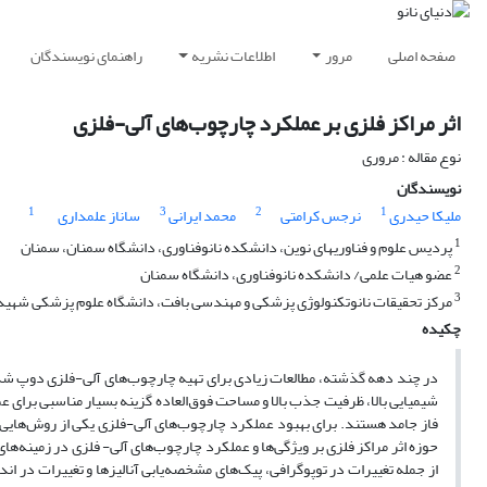
صفحه اصلی
مرور
اطلاعات نشریه
راهنمای نویسندگان
اثر مراکز فلزی بر عملکرد چارچوب‌های آلی-فلزی
نوع مقاله : مروری
نویسندگان
1
3
2
1
ملیکا حیدری
نرجس کرامتی
محمد ایرانی
ساناز علمداری
1
پردیس علوم و فناوریهای نوین، دانشکده نانوفناوری، دانشگاه سمنان، سمنان
2
عضو هیات علمی/ دانشکده نانوفناوری، دانشگاه سمنان
3
مرکز تحقیقات نانوتکنولوژی پزشکی و مهندسی بافت، دانشگاه علوم پزشکی شهید 
چکیده
در چند دهه گذشته، مطالعات زیادی برای تهیه چارچوب‌های آلی-فلزی‌ دوپ شد
شیمیایی ‌بالا، ظرفیت جذب بالا و مساحت فوق‌العاده گزینه بسیار مناسبی بر
فاز جامد هستند. برای بهبود عملکرد چارچوب‌های آلی-فلزی یکی از روش‌هایی که
حوزه اثر مراکز فلزی بر ویژگی‌ها و عملکرد چارچوب‌های آلی- فلزی در زمینه‌ه
از جمله تغییرات در توپوگرافی، پیک‌های مشخصه‌یابی آنالیزها و تغییرات در اند