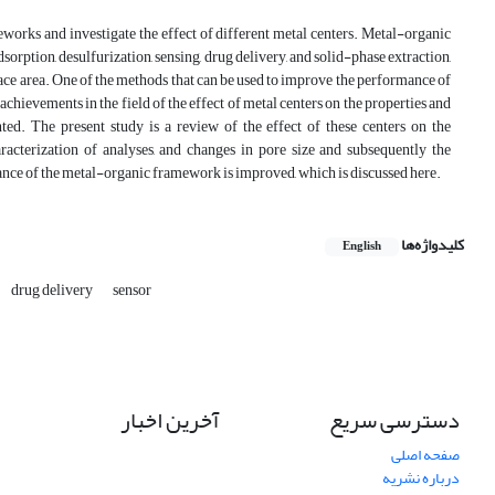
works and investigate the effect of different metal centers. Metal-organic
sorption, desulfurization, sensing, drug delivery, and solid-phase extraction,
face area. One of the methods that can be used to improve the performance of
chievements in the field of the effect of metal centers on the properties and
d. The present study is a review of the effect of these centers on the
racterization of analyses, and changes in pore size and subsequently the
ance of the metal-organic framework is improved, which is discussed here.
کلیدواژه‌ها
English
drug delivery
sensor
دسترسی سریع
آخرین اخبار
صفحه اصلی
درباره نشریه