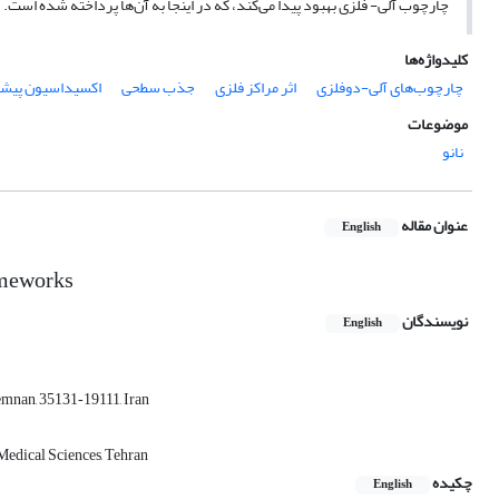
چارچوب آلی- فلزی بهبود پیدا می‌کند، که در اینجا به آن‌ها پرداخته شده است.
کلیدواژه‌ها
چارچوب‌های آلی-دوفلزی
اثر مراکز فلزی
جذب سطحی
اکسیداسیون پیش
موضوعات
نانو
عنوان مقاله
English
rameworks
نویسندگان
English
emnan, 35131‑19111, Iran
Medical Sciences, Tehran
چکیده
English