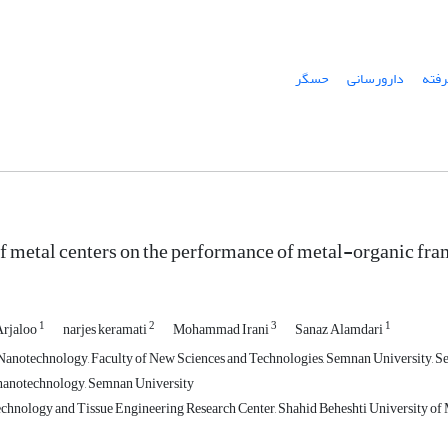
رفته
دارورسانی
حسگر
of metal centers on the performance of metal-organic f
1
2
3
1
Arjaloo
narjes keramati
Mohammad Irani
Sanaz Alamdari
anotechnology, Faculty of New Sciences and Technologies, Semnan University, S
nanotechnology, Semnan University
hnology and Tissue Engineering Research Center, Shahid Beheshti University of 