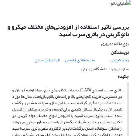
بررسی تاثیر استفاده از افزودنی‌های مختلف میکرو و
نانو کربنی در باتری سرب اسید
نوع مقاله : مروری
نویسندگان
زهرا کچوئی
محمدهادی قاسمی
الهه بهلول بندی
سازمان جهاد دانشگاهی تهران
چکیده
باتری سرب اسیدی (LAB) به دلیل تکنولوژی بالغ، مواد اولیه فراوان و
در دسترس، هزینه کم، ایمنی بالا و راندمان بالای بازیافت، سال‌ها مورد
استفاده گسترده قرار گرفته است. با این حال، سولفاته شدن برگشت
ناپذیر آن به یکی از مسائل کلیدی برای توسعه و کاربرد بیشتر آن تبدیل
شده است. باتری سرب اسید با افزودن انواع مختلف مواد کربنی در
الکترود منفی در حال پیشرفت و گسترش است و به طور موثری می‌تواند
از مشکل سولفاته شدن برگشت ناپذیر الکترود منفی باتری سرب اسید
معمول جلوگیری کند. مواد کربنی مختلف به دلایل ساخت شبکه رسانا،