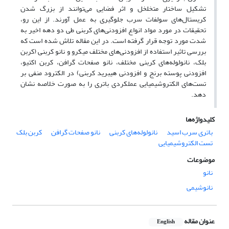
تشکیل ساختار متخلخل و اثر فضایی می‌توانند از بزرگ شدن
کریستال‌های سولفات سرب جلوگیری به عمل آورند. از این رو،
تحقیقات در مورد مواد انواع افزودنی‌های کربنی طی دو دهه اخیر به
شدت مورد توجه قرار گرفته است. در این مقاله تلاش شده است که
بررسی تاثیر استفاده از افزودنی‌های مختلف میکرو و نانو کربنی (کربن
بلک، نانولوله‌های کربنی مختلف، نانو صفحات گرافن، کربن اکتیو،
افزودنی پوسته برنج و افزودنی هیبرید کربنی) در الکترود منفی بر
تست‌های الکتروشیمیایی عملکردی باتری را به صورت خلاصه نشان
دهد.
کلیدواژه‌ها
باتری سرب اسید
نانولوله‌های کربنی
نانو صفحات گرافن
کربن بلک
تست الکتروشیمیایی
موضوعات
نانو
نانوشیمی
عنوان مقاله
English