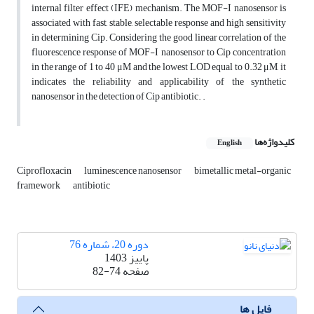
internal filter effect (IFE) mechanism. The MOF-I nanosensor is
associated with fast, stable, selectable response and high sensitivity
in determining Cip. Considering the good linear correlation of the
fluorescence response of MOF-I nanosensor to Cip concentration
in the range of 1 to 40 μM and the lowest LOD equal to 0.32 μM, it
indicates the reliability and applicability of the synthetic
nanosensor in the detection of Cip antibiotic. .
کلیدواژه‌ها
English
Ciprofloxacin
luminescence nanosensor
bimetallic metal-organic
framework
antibiotic
دوره 20، شماره 76
پاییز 1403
صفحه
82-74
فایل ها