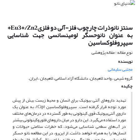
سنتز نانوذرات چارچوب فلز-آلی دو فلزیEu3+/Zn2+
به عنوان نانوحسگر لومینسانسی جهت شناسایی
سیپروفلوکساسین
نوع مقاله : مقاله پژوهشی
نویسنده
مجتبی سلیمانی
گروه شیمی ، واحد لاهیجان، دانشگاه آزاد اسلامی، لاهیجان ، ایران.
چکیده
تهدید داروهای آنتی بیوتیک برای انسان و محیط زیست بیش از پیش
مورد توجه قرار گرفته است. سیپروفلوکساسین (Cip)، به عنوان یک
داروی آنتی‌بیوتیک قوی کینولونی به طور گسترده در درمان‌های مختلف
مورد استفاده می‌گیرد. این دارو در میان داروهای فلوروکینولونی بیشتر
در آب‌های سطحی شناسایی می‌شود، که خطرات سلامتی حیوانات و
انسان‌ها را به همراه خواهد داشت. از این‌رو، در این مطالعه نانو حسگر
فلورسانسی چارچوب فلز-آلی دو فلزی با اوربیتال d-f از فلز واسطه