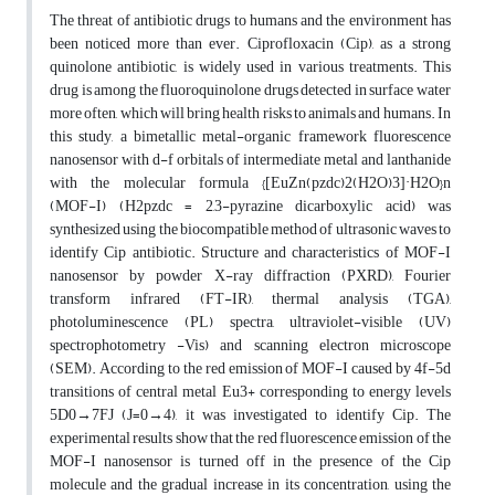
The threat of antibiotic drugs to humans and the environment has
been noticed more than ever. Ciprofloxacin (Cip), as a strong
quinolone antibiotic, is widely used in various treatments. This
drug is among the fluoroquinolone drugs detected in surface water
more often, which will bring health risks to animals and humans. In
this study, a bimetallic metal-organic framework fluorescence
nanosensor with d-f orbitals of intermediate metal and lanthanide
with the molecular formula {[EuZn(pzdc)2(H2O)3]·H2O}n
(MOF-I) (H2pzdc = 2,3-pyrazine dicarboxylic acid) was
synthesized using the biocompatible method of ultrasonic waves to
identify Cip antibiotic. Structure and characteristics of MOF-I
nanosensor by powder X-ray diffraction (PXRD), Fourier
transform infrared (FT-IR), thermal analysis (TGA),
photoluminescence (PL) spectra, ultraviolet-visible (UV)
spectrophotometry -Vis) and scanning electron microscope
(SEM). According to the red emission of MOF-I caused by 4f-5d
transitions of central metal Eu3+ corresponding to energy levels
5D0→7FJ (J=0→4), it was investigated to identify Cip. The
experimental results show that the red fluorescence emission of the
MOF-I nanosensor is turned off in the presence of the Cip
molecule and the gradual increase in its concentration, using the