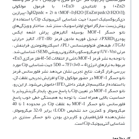
(Zn2+) و لانتانیدی (Eu3+) با فرمول مولکولی
{[EuZn(pzdc)2(H2O)3]·H2O}n (MOF-I) (H2pzdc = 2و3-پیرازین
دی‌کربوکسیلیک اسید) جهت شناسایی آنتی‌بیوتیک Cip با استفاده از
روش زیست سازگار امواج اولتراسونیک سنتز شد. ساختار و ویژگی‌های
نانو حسگر MOF-I بوسیله آنالیزهای پراش اشعه ایکس
پودری(PXRD)، تبدیل فوریه مادون قرمز (FT-IR)، آنالیز حرارتی
(TGA)، طیف‌های فتولومینسانس (PL)، اسپکتروفتومتری فرابنفش –
مرئی (UV-Vis) و میکروسکوپ الکترونی روبشی (SEM) شناسایی شد.
با توجه به نشر قرمز MOF-I ناشی از انتقالات 4f-5d فلز مرکزی Eu3+
مربوط به ترازهای انرژی5D0→7FJ (J=0→4) جهت شناسایی Cip مورد
بررسی قرار گرفت. نتایج تجربی نشان می‌دهد نشر فلورسانس قرمز
نانو حسگر MOF-I در حضور مولکول Cip و افزایش تدریجی غلظت آن،
با استفاده از مکانیسم اثر فیلتر داخلی (IFE) خاموش می‌شود. از این رو،
نانو حسگر MOF-I در تعیین Cip با پاسخ سریع، پایدار،گزینش‌پذیر با
حساسیت بالایی همراه است. با توجه به همبستگی خطی خوب پاسخ
فلورسانس نانو حسگر MOF-I به غلظت Cip در محدوده 1 تا 40
میکرومولار و کمترین حد تشخیص (LOD) برابر 32/0 میکرومولار،
نشان‌دهنده قابل‌اطمینان و کاربردی بودن نانو حسگر سنتزی در
شناسایی آنتی‌بیوتیک Cip است.
کلیدواژه‌ها