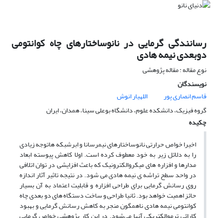
رسانندگی گرمایی در نانوساختارهای چاه کوانتومی
دوبعدی نیمه هادی
نوع مقاله : مقاله پژوهشی
نویسندگان
قاسم انصاری پور
اللهیار انوش
گروه فیزیک، دانشکده علوم، دانشگاه بوعلی سینا، همدان، ایران
چکیده
اخیرا خواص حرارتی نانوساختارهای نیمرسانا و ابرشبکه هاتوجه زیادی
را به دلائل زیر به خود معطوف کرده است. اولا کاهش پیوسته ابعاد
مدارها و افزاره های میکروالکترونیک که باعث افزایشی در توان اتلافی
در واحد سطح تراشه ی نیمه هادی می شود. در نتیجه تاثیر آثار اندازه
روی رسانش گرمایی برای طراحی افزاره و قابلیت اعتماد به آن بسیار
حائز اهمیت خواهد بود. ثانیا طراحی و ساخت دستگاه های دو بعدی چاه
کوانتومی نیمه هادی ناهمگون منجر به کاهش رسانش گرمایی و بهبود
کارائی ترموالکتریکی آنها می‌شود. در این کار پژوهشی خواص گرمایی