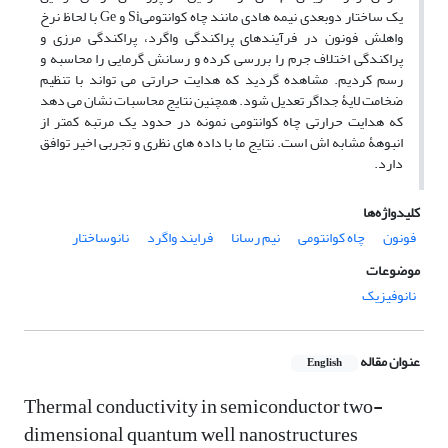
یک ساختار دوبعدی نیمه هادی مانند چاه کوانتومیSi و Ge با لحاظ نرخ
واهلش فونون در فرآیندهای پراکندگی واگرد، پراکندگی مرزی و
پراکندگی اختلاف جرم را بررسی کرده و رسانش گرمایی را محاسبه و
رسم کردیم. مشاهده گردید که هدایت حرارتی می تواند با تنظیم
ضخامت لایۀ جداگر تعدیل شود. همچنین نتایج محاسبات نشان می دهد
که هدایت حرارتی چاه کوانتومی نمونه در حدود یک مرتبه کمتر از
انبوهۀ مشابه اش است. نتایج ما با داده های نظری و تجربی اخیر توافق
دارد.
کلیدواژه‌ها
فونون
چاه کوانتومی
نیم رسانا
فرایند واگرد
نانوساختار
موضوعات
نانوفیزیک
عنوان مقاله
English
Thermal conductivity in semiconductor two-
dimensional quantum well nanostructures