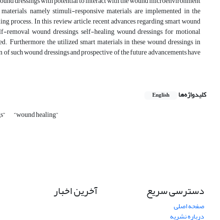
l wound dressings with potential to interact with the wound microenvironment
materials, namely stimuli-responsive materials are implemented in the
ng process. In this review article, recent advances regarding smart wound
elf-removal wound dressings, self-healing wound dressings for motional
. Furthermore, the utilized smart materials in these wound dressings in
ion of such wound dressings and prospective of the future advancements have
کلیدواژه‌ها
English
gs”
“wound healing”
دسترسی سریع
آخرین اخبار
صفحه اصلی
درباره نشریه