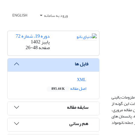
ورود به سامانه
ENGLISH
دوره 19، شماره 72
پاییز 1402
صفحه
26-48
فایل ها
XML
اصل مقاله
895.44 K
لزومات بالینی
ت این گونه از
سابقه مقاله
 مقاله مروری،
 پانسمان های
جمله نانومواد
هم رسانی