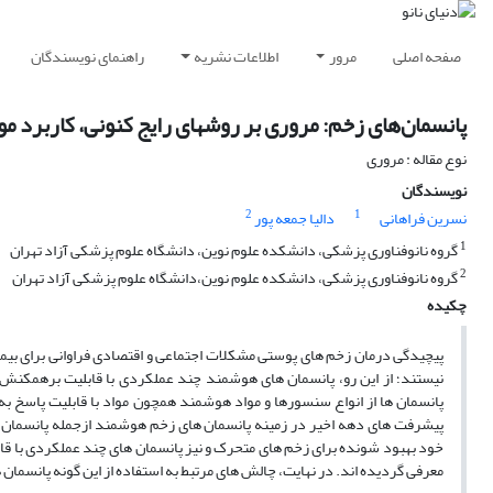
صفحه اصلی
مرور
اطلاعات نشریه
راهنمای نویسندگان
پانسمان‌های زخم: مروری بر روشهای رایج کنونی، کاربرد مو
نوع مقاله : مروری
نویسندگان
2
1
نسرین فراهانی
دالیا جمعه پور
1
گروه نانوفناوری پزشکی، دانشکده علوم نوین، دانشگاه علوم پزشکی آزاد تهران
2
گروه نانوفناوری پزشکی، دانشکده علوم نوین،دانشگاه علوم پزشکی آزاد تهران
چکیده
پیچیدگی درمان زخم های پوستی مشکلات اجتماعی و اقتصادی فراوانی برای بیمار
نیستند؛ از این رو، پانسمان های هوشمند چند عملکردی با قابلیت برهمکنش ب
پانسمان ها از انواع سنسورها و مواد هوشمند همچون مواد با قابلیت پاسخ به 
پیشرفت های دهه اخیر در زمینه پانسمان های زخم هوشمند ازجمله پانسمان 
خود بهبود شونده برای زخم های متحرک و نیز پانسمان های چند عملکردی با قا
معرفی گردیده اند. در نهایت، چالش های مرتبط به استفاده از این گونه پانسمان