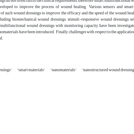
gs do not often fulfill the clinical requirements; therefore, smart, multifunctiona
veloped to improve the process of wound healing. Various sensors and smart 
of such wound dressings to improve the efficacy and the speed of the wound heali
cluding biomechanical wound dressings, stimuli-responsive wound dressings, s
ultifunctional wound dressings with monitoring capacity have been investigated
nomaterials have been introduced. Finally, challenges with respect to the applicat
d.
ssings”
“smart materials”
“nanomaterials”
“nanostructured wound dressin