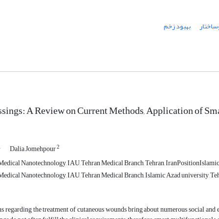
وساختار
بهبود زخم
ings: A Review on Current Methods, Application of Sm
1
2
Dalia Jomehpour
edical Nanotechnology, IAU, Tehran Medical Branch, Tehran, IranPositionIslami
edical Nanotechnology, IAU, Tehran Medical Branch, Islamic Azad university, Te
s regarding the treatment of cutaneous wounds bring about numerous social and 