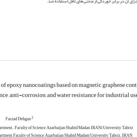
ای آن در برابر خوردگی از منحنی های تافل استفاده شد.
 of epoxy nanocoatings based on magnetic graphene conta
nce, anti-corrosion, and water resistance for industrial us
2
Farzad Dehgan
tment,,. Faculty of Science, Azarbaijan Shahid Madan, IRANi University, Tabriz
tment, Faculty of Science, Azarbaijan Shahid Madani University, Tabriz. IRAN