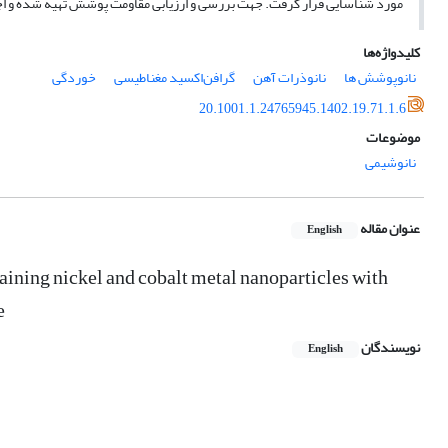
مورد شناسایی قرار گرفت. جهت بررسی و ارزیابی مقاومت پوشش تهیه شده و اجز
کلیدواژه‌ها
نانوپوشش ها
نانوذرات آهن
گرافن‌اکسید مغناطیسی
خوردگی
20.1001.1.24765945.1402.19.71.1.6
موضوعات
نانوشیمی
عنوان مقاله
English
ining nickel and cobalt metal nanoparticles with
e
نویسندگان
English