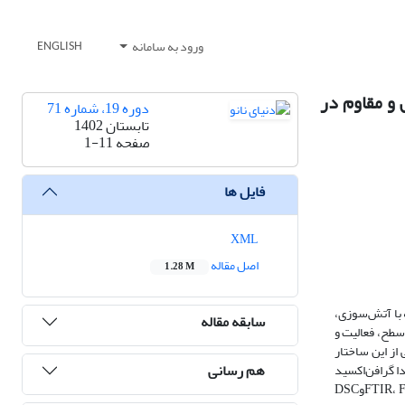
ورود به سامانه
ENGLISH
 و مقاوم در
دوره 19، شماره 71
تابستان 1402
صفحه
1-11
فایل ها
XML
اصل مقاله
1.28 M
 با آتش‌سوزی،
سابقه مقاله
سطح، فعالیت و
از این ساختار
هم رسانی
دا گرافن‌اکسید
به روش اصلاح شده هامر سنتز گردید. سپس با استفاده از فلزات آّهن، نیکل و کبالت کامپوزیت مورد نظر تهیه و با استفاده از آنالیزهای FTIR، FESEM، XRD، EDX ، TGAوDSC