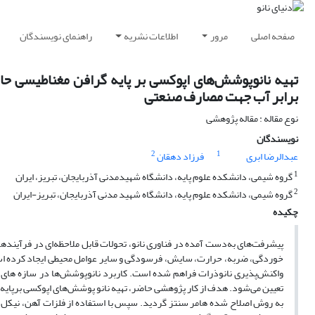
صفحه اصلی
مرور
اطلاعات نشریه
راهنمای نویسندگان
تهیه نانوپوشش‌های اپوکسی بر پایه گرافن مغناطیسی حاو
برابر آب جهت مصارف صنعتی
نوع مقاله : مقاله پژوهشی
نویسندگان
2
1
عبدالرضا ابری
فرزاد دهقان
1
گروه شیمی، دانشکده علوم پایه، دانشگاه شهیدمدنی آذربایجان، تبریز، ایران
2
گروه شیمی، دانشکده علوم پایه، دانشگاه شهید مدنی آذربایجان، تبریز-ایران
چکیده
پیشرفت‌های به‌دست آمده در فناوری نانو، تحولات قابل ملاحظه‌ای در فرآیند
خوردگی، ضربه، حرارت، سایش، فرسودگی و سایر عوامل محیطی ایجاد کرده است.
واکنش‌پذیری نانوذرات فراهم شده است. کاربرد نانوپوشش‌ها در سازه های فو
تعیین می‌شود. هدف از کار پژوهشی حاضر، تهیه نانو پوشش‌های اپوکسی برپایه کا