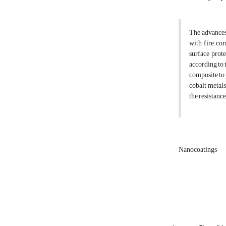
The advances 
with fire, co
surface prote
according to 
composite to 
cobalt metal
the resistanc
Nanocoatings