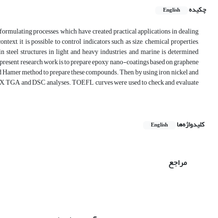
چکیده
English
ormulating processes, which have created practical applications in dealing
ntext, it is possible to control indicators such as size, chemical properties,
 in steel structures in light and heavy industries and marine is determined
he present research work is to prepare epoxy nano-coatings based on graphene
ed Hamer method to prepare these compounds. Then, by using iron, nickel and
EDX, TGA and DSC analyses. TOEFL curves were used to check and evaluate
کلیدواژه‌ها
English
مراجع