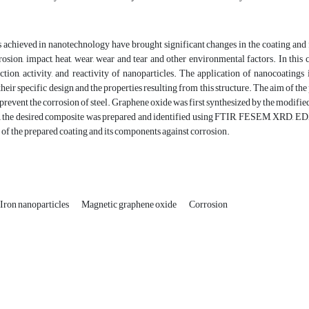
achieved in nanotechnology have brought significant changes in the coating and f
rrosion, impact, heat, wear, wear and tear and other environmental factors. In this co
ction, activity, and reactivity of nanoparticles. The application of nanocoatings
their specific design and the properties resulting from this structure. The aim of t
prevent the corrosion of steel. Graphene oxide was first synthesized by the modifi
s, the desired composite was prepared and identified using FTIR, FESEM, XRD, 
e of the prepared coating and its components against corrosion.
Iron nanoparticles
Magnetic graphene oxide
Corrosion