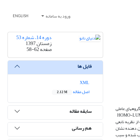
ورود به سامانه
ENGLISH
دوره 14، شماره 53
زمستان 1397
صفحه
58-62
فایل ها
XML
اصل مقاله
2.12 M
ذب پیرولیدین 2-آمین بر روی نانو شیت بور نیترید بررسی شدند. ابتدا ترکیب پیرولیدین 2-آمین با گروههای عاملی
سابقه مقاله
NO2, CN, OCH3, NH2, CH3 استخلاف دار شدند و جذب ترکیبات پیرولیدین 2- آمین استخلاف دار شده بر روی نانو صفحه بور نیترید بررسی شدند. گاف انرژی HOMO-LUMO ٬
ز نظریه تابعی
هم رسانی
کترون کشنده و الکترون دهنده نشان
ری بر مول در سطح نانو صفحه جذب شده و سبب