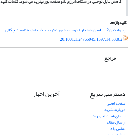
کاهش قابل توجهی در شکاف انرژی نانو صفحه بور نیترید می شود. کلمات کلیدی: پیرولیدین 2-آمین عاملدار٬ نانو صفحه بور نیترید٬ جذب
کلیدواژه‌ها
پیرولیدین 2
آمین عاملدار٬ نانو صفحه بور نیترید٬ جذب٬ نظریه تابعیت چگالی
20.1001.1.24765945.1397.14.53.8.2
مراجع
دسترسی سریع
آخرین اخبار
صفحه اصلی
درباره نشریه
اعضای هیات تحریریه
ارسال مقاله
تماس با ما
نقشه سایت