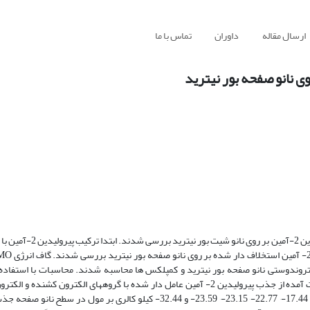
ارسال مقاله
داوران
تماس با ما
: در این پژوهش اثر گروههای الکترون کشنده و الکترون دهنده بر ج
روندوستی نانو صفحه بور نیترید و کمپلکس ها محاسبه شدند. محاسبات با استفاده ا
دانسیته با روش B3LYP و با مجموعه پایه 6-31G انجام شدند. نتایج به دست آمده از جذب پیرولیدین 2- آمین عامل دار شده با گروههای ال
میدهد که این کمپلکسها با افزایش الکترون کشندگی گروهها با ترتیب با انرژی 17.44-٬ 22.77-٬ 23.15-٬ 23.59- و 32.44- کیلو کال