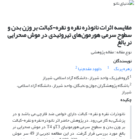
مقایسه اثرات نانوذره نقره و نقره-کبالت بر وزن بدن و
سطوح سرمی هورمون‌های تیروئیدی در موش صحرایی
نر بالغ
نوع مقاله : مقاله پژوهشی
نویسندگان
2
1
زهره پرنگ
داوود مقدم نیا
1
گروه فیزیک، واحد شیراز، دانشگاه آزاد اسلامی، شیراز
2
باشگاه پژوهشگران جوان و نخبگان، واحد شیراز، دانشگاه آزاد اسلامی،
شیراز
چکیده
نانوذرات نقره و نقره- کبالت دارای خواص ضد قارچی می باشد و در
پزشکی به کار می رود. در پژوهش حاضر اثر نانوذره نقره و نقره-کبالت
بر وزن بدن و سطوح سرمی هورمونهای T3و T4 در موش صحرایی نر
بالغ مورد بررسی قرار گرفت. در این مطالعه تجربی از 49 سر موش