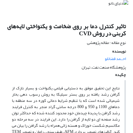
تاثیر کنترل دما بر روی ضخامت و یکنواختی لایه‌های
کربنی در روش CVD
نوع مقاله : مقاله پژوهشی
نویسنده
احــمد قضاتلو
پژوهشگاه صنعت نفت، تهران
چکیده
نتایج این تحقیق موفق به دستیابی فیلمی یکنواخت و بسیار نازک از
گرافن رشد یافته بر روی بستر سیلیکا به روش رسوب دهی بخار
شیمیائی شده است که با تنظیم شرایط دمائی کوره در سه منطقه با
دماهای 1100 و 950 و 800 درجه سانتی گراد منجر به کنترل فرایند
رشد گرافن با پدیدة چیدمان خود محدود کننده شده که حداکثر توان
رشد صفحه ای دو لایه از گرافن را دارد. این فرایند در سه مرحله دو
مکانسیم شکست خوراک و هسته زائی همراه با رشد گرافن را بیان می
کند. آنالیزهای تصویر برداری AFM، طیف سنجی رامان و تصویر TEM