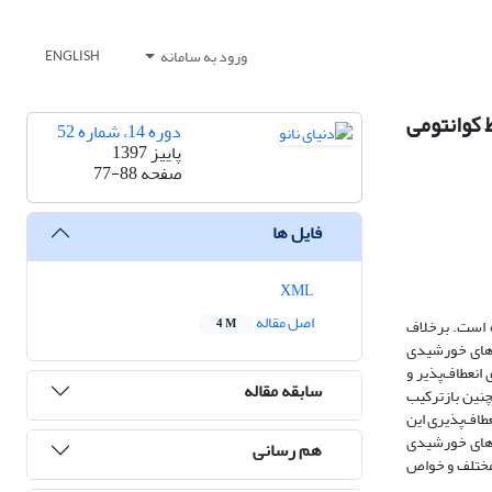
ورود به سامانه
ENGLISH
کوانتومی
دوره 14، شماره 52
پاییز 1397
صفحه
77-88
فایل ها
XML
اصل مقاله
 است. برخلاف
4 M
ل‌های خورشیدی
انعطاف‌پذیر و
سابقه مقاله
ود و همچنین بازترکیب
عطاف‌پذیری این
ل های خورشیدی
هم رسانی
مختلف و خواص