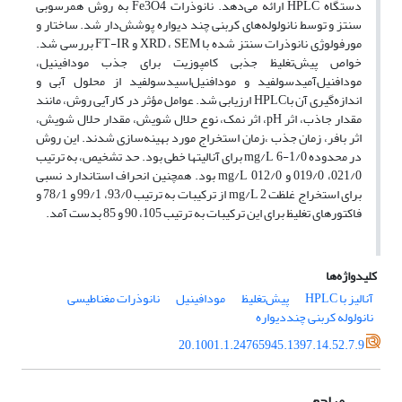
دستگاه HPLC ارائه می‌دهد. نانو‌ذرات Fe3O4 به روش همرسوبی
سنتز و توسط نانولوله‌های کربنی چند دیواره پوشش‌دار شد. ساختار و
مورفولوژی نانوذرات سنتز شده با XRD ، SEM و FT-IR بررسی شد.
خواص پیش‌تغلیظ جذبی کامپوزیت برای جذب مودافینیل،
مودافنیل‌آمید‌سولفید و مودافنیل‌اسید‌سولفید از محلول آبی و
اندازه‌گیری آن باHPLC ارزیابی شد. عوامل مؤثر در کارآیی روش، مانند
مقدار جاذب، اثر pH، اثر نمک، نوع حلال شویش، مقدار حلال شویش،
اثر بافر، زمان جذب ،زمان استخراج مورد بهینه‌سازی شدند. این روش
در محدوده mg/L 6-1/0 برای آنالیتها خطی بود. حد تشخیص، به ترتیب
021/0، 019/0 و mg/L 012/0 بود. همچنین انحراف استاندارد نسبی
برای استخراج غلظت mg/L 2 از ترکیبات به ترتیب 93/0، 99/1 و 78/1 و
فاکتورهای تغلیظ برای این ترکیبات به ترتیب 105، 90 و 85 بدست آمد.
کلیدواژه‌ها
آنالیز با HPLC
پیش‌تغلیظ
مودافینیل
نانو‌ذرات مغناطیسی
نانو‌لوله کربنی چند‌دیواره
20.1001.1.24765945.1397.14.52.7.9
مراجع