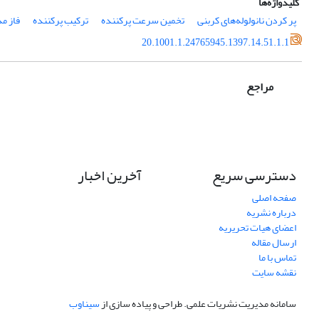
کلیدواژه‌ها
پر کردن نانولوله‌های کربنی
تخمین سرعت پرکننده
ترکیب پرکننده
فاز م
20.1001.1.24765945.1397.14.51.1.1
مراجع
دسترسی سریع
آخرین اخبار
صفحه اصلی
درباره نشریه
اعضای هیات تحریریه
ارسال مقاله
تماس با ما
نقشه سایت
سامانه مدیریت نشریات علمی.
طراحی و پیاده سازی از
سیناوب