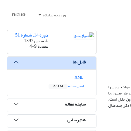
ورود به سامانه
ENGLISH
دوره 14، شماره 51
تابستان 1397
صفحه
4-9
فایل ها
XML
اصل مقاله
کی، مکانیکی و ساختاری قابل توجهی را از خود نشان داده‎اند. یک چنین ویژگی‎هایی آن‎ها را قادر می‎سازد تا مواد خارجی را
2.51 M
 می‎توان به دو گروه اصلی طبقه‎بندی کرد: آ پر کردن در فاز محلول با
رکیبات ذوب شده یک مسیر بدون حلال است.
سابقه مقاله
 فرو برده می‎شود و نیروهای مویرگی ترکیب را به داخل CNT‌ می‎راند. در این مقاله ما روش مذاب را به منظور پر کردن CNTها با ذکر چند مثال
هم رسانی