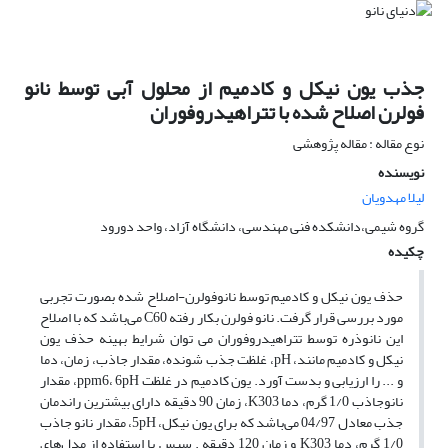
جذب یون نیکل و کادمیم از محلول آبی توسط نانو
فولرن اصلاح شده با تتراهیدروفوران
نوع مقاله : مقاله پژوهشی
نویسنده
لیلا مهدویان
گروه شیمی،دانشکده فنی مهندسی، دانشگاه آزاد، واحد دورود
چکیده
حذف یون نیکل و کادمیم توسط نانوفولرن-اصلاح شده بصورت تجربی
مورد بررسی قرار گرفت. نانو فولرن بکار رفته C60 می‌باشد که با اصلاح
این نانوذره توسط تتراهیدروفوران می توان شرایط بهینه حذف یون
نیکل و کادمیم مانند، pH، غلظت جذب شونده، مقدار جاذب، زمان، دما
و ... را ارزیابی و بدست آورد. یون کادمیم در غلظت ppm6، 6pH، مقدار
نانوجاذب 1/0 گرم، دما K303، زمان 90 دقیقه دارای بیشترین راندمان
جذب معادل 04/97 می‌باشد که برای یون نیکل،‌ 5pH، مقدار نانو جاذب
1/0 گرم، دما K303 و زمان 120 دقیقه . سپس با استفاده از مدل‌های