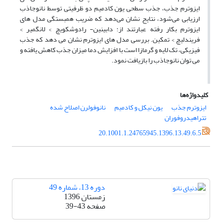
ایزوترم جذب، جذب سطحی یون کادمیم دو ظرفیتی توسط نانوجاذب
ارزیابی می‌شود، نتایج نشان می‌دهد که ضریب همبستگی مدل های
ایزوترم بکار رفته عبارتند از: دابینین- رادوشکویچ › لانگمیر ›
فریندلیچ › تمکین. بررسی مدل های ایزوترم نشان می دهد که جذب
فیزیکی، تک لایه و گرمازا است با افزایش دما میزان جذب کاهش یافته و
می توان نانوجاذب را بازیافت نمود.
کلیدواژه‌ها
ایزوترم جذب
یون نیکل و کادمیم
نانوفولرن اصلاح شده
تتراهیدروفوران
20.1001.1.24765945.1396.13.49.6.5
دوره 13، شماره 49
زمستان 1396
صفحه
39-43