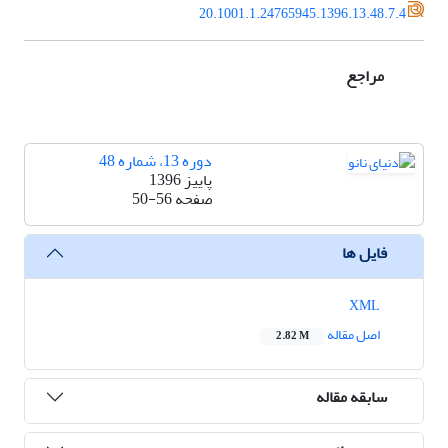
20.1001.1.24765945.1396.13.48.7.4
مراجع
دوره 13، شماره 48
پاییز 1396
صفحه
50-56
فایل ها
XML
اصل مقاله
2.82 M
سابقه مقاله