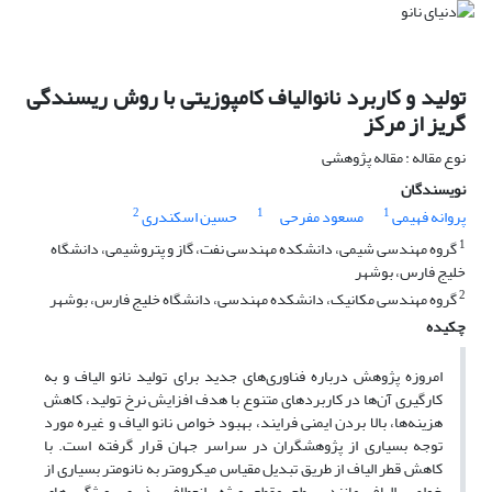
تولید و کاربرد نانوالیاف کامپوزیتی با روش ریسندگی
گریز از مرکز
نوع مقاله : مقاله پژوهشی
نویسندگان
2
1
1
پروانه فهیمی
مسعود مفرحی
حسین اسکندری
1
گروه مهندسی شیمی، دانشکده مهندسی نفت، گاز و پتروشیمی، دانشگاه
خلیج فارس، بوشهر
2
گروه مهندسی مکانیک، دانشکده مهندسی، دانشگاه خلیج فارس، بوشهر
چکیده
امروزه پژوهش درباره فناوری‌های جدید برای تولید نانو الیاف و به
کارگیری آن‌ها در کاربردهای متنوع با هدف افزایش نرخ تولید، کاهش
هزینه‌ها، بالا بردن ایمنی فرایند، بهبود خواص نانو الیاف و غیره مورد
توجه بسیاری از پژوهشگران در سراسر جهان قرار گرفته است. با
کاهش قطر الیاف از طریق تبدیل مقیاس میکرومتر به نانومتر بسیاری از
خواص الیاف مانند سطح مقطع ویژه، انعطاف پذیری، ویژگی های