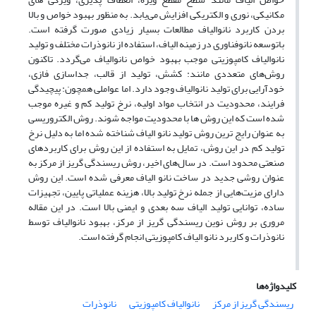
مکانیکی، نوری و الکتریکی افزایش می‌یابد. به منظور بهبود خواص و بالا
بردن کاربرد نانوالیاف مطالعات بسیار زیادی صورت گرفته است.
باتوسعه نانوفناوری در زمینه الیاف، استفاده از نانوذرات مختلف و تولید
نانوالیاف کامپوزیتی موجب بهبود خواص نانوالیاف می‌گردد. تاکنون
روش‌های متعددی مانند: کشش، تولید از قالب، جداسازی فازی،
خودآرایی برای تولید نانوالیاف وجود دارد. اما عواملی همچون: پیچیدگی
فرایند، محدودیت در انتخاب مواد اولیه، نرخ تولید کم و غیره موجب
شده است که این روش ها با محدودیت مواجه شوند. روش الکتروریسی
به عنوان رایج ترین روش تولید نانو الیاف شناخته شده اما به دلیل نرخ
تولید کم در این روش، تمایل به استفاده از این روش برای کاربردهای
صنعتی محدود است. در سال‌های اخیر، روش ریسندگی گریز از مرکز به
عنوان روشی جدید در ساخت نانو الیاف معرفی شده است. این روش
دارای مزیت‌هایی از جمله نرخ تولید بالا، هزینه عملیاتی پایین، تجهیزات
ساده، توانایی تولید الیاف سه بعدی و ایمنی بالا است. در این مقاله
مروری بر روش نوین ریسندگی گریز از مرکز، بهبود نانوالیاف توسط
نانوذرات و کاربرد نانو الیاف کامپوزیتی انجام گرفته است.
کلیدواژه‌ها
ریسندگی گریز از مرکز
نانوالیاف کامپوزیتی
نانوذرات