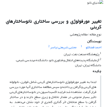
تغییر مورفولوژی و بررسی ساختاری نانوساختارهای
کربنی
نوع مقاله : مقاله پژوهشی
نویسندگان
2
1
احمد قضاتلو
مجتبی شریعتی نیاسر
1
پژوهشگاه صنعت نفت، تهران
2
آزمایشگاه پدیده‌های انتقال و فناوری نانو، دانشکده مهندسی شیمی،
دانشگاه تهران، تهران
چکیده
ابتدا به تغییر مورفولوژی نانوساختارهای کربنی شامل فولرن، نانولوله
های کربنی و گرافن پرداخته و سپس مطالعه ساختاری آنها مورد بررسی
قرار گرفت. مشاهده شد فرایند اکسیداسیون در نانوساختارهای کربنی
تاثیر بسیار متنوعی در مقدار تخلخل و زبری سطح دارند و در ساختار
گرافن با سطح متخلخل اثر گذاری کمتری از خود نشان می‌دهند. به
عبارتی اثر فرایند اکسیداسیون بر قسمتی از سطوح نانوساختار بیشتر