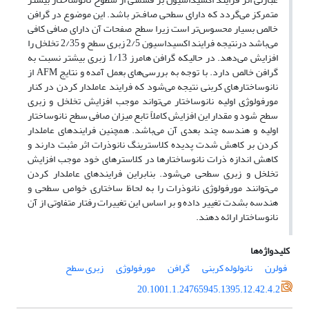
متمرکز می‌گردد که دارای سطحی صاف‌تر باشد. این موضوع در گرافن
خالص بسیار محسوس‌تر است زیرا سطح صفحات آن دارای صافی کافی
می‌باشد درنتیجه فرایند اکسیداسیون 2/5 زبری سطح و 2/35 تخلخل را
افزایش می‌دهد. در حالیکه گرافن هامرز 1/13‌ زبری بیشتر نسبت به
گرافن خالص دارد. با توجه به بررسی‌های بعمل آمده و نتایج AFM از
نانوساختارهای کربنی نتیجه می‌شود که فرایند عاملدار کردن در کنار
مورفولوژی اولیه نانوساختار می‌تواند موجب افزایش تخلخل و زبری
سطح شود و مقدار این افزایش کاملاً تابع میزان صافی سطح نانوساختار
اولیه و هندسه چند بعدی آن می‌باشد. همچنین فرایندهای عاملدار
کردن بر کاهش شدت پدیده کلاسترینگ نانوذرات اثر مثبت دارند و
کاهش اندازه ذرات نانوساختارها در کلاسترهای خود موجب افزایش
تخلخل و زبری سطحی می‌شود. بنابراین فرایندهای عاملدار کردن
می‌توانند مورفولوژی نانوذرات را به لحاظ ساختاری,‌ خواص سطحی و
هندسه بشدت تغییر داده و بر اساس این تغییرات رفتار متفاوتی از آن
نانوساختار ارائه دهند.
کلیدواژه‌ها
فولرن
نانولوله کربنی
گرافن
مورفولوژی
زبری سطح
20.1001.1.24765945.1395.12.42.4.2